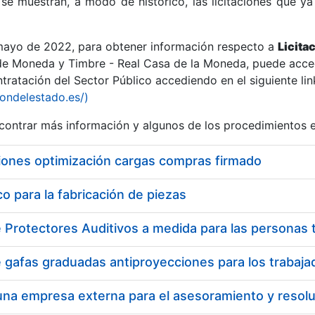
se muestran, a modo de histórico, las licitaciones que ya
 mayo de 2022, para obtener información respecto a
Licita
de Moneda y Timbre - Real Casa de la Moneda, puede acced
ratación del Sector Público accediendo en el siguiente lin
r
iondelestado.es/)
ontrar más información y algunos de los procedimientos 
iones optimización cargas compras firmado
 para la fabricación de piezas
tar