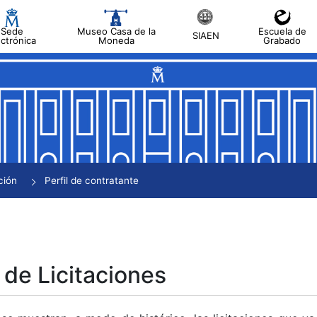
Sede
Museo Casa de la
Escuela de
SIAEN
ectrónica
Moneda
Grabado
tar
tar
tar
tar
ción
Perfil de contratante
tar
 de Licitaciones