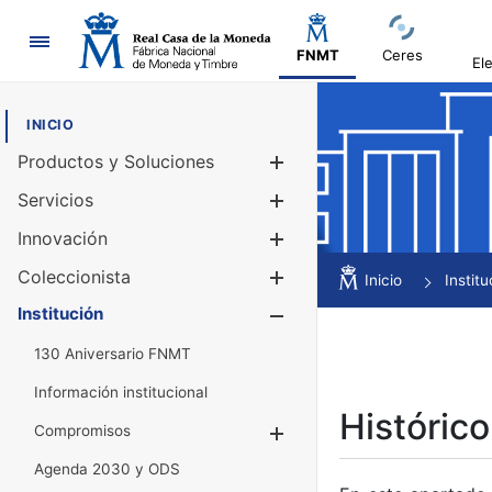
Navegación
FNMT
Ceres
El
INICIO
Productos y Soluciones
Mostrar/Ocul
Servicios
Mostrar/Ocul
Innovación
Mostrar/Ocul
Coleccionista
Mostrar/Ocul
Inicio
Institu
Institución
Mostrar/Ocul
130 Aniversario FNMT
Información institucional
Histórico
Compromisos
Mostrar/Ocultar
Agenda 2030 y ODS