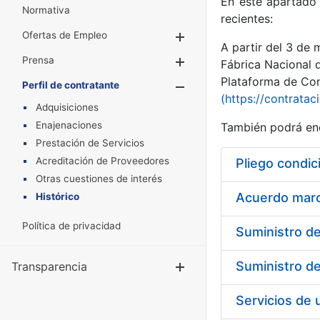
En este apartado 
Normativa
recientes:
Ofertas de Empleo
Mostrar/Ocultar
A partir del 3 de
Prensa
Mostrar/Ocultar
Fábrica Nacional 
Plataforma de Cont
Perfil de contratante
Mostrar/Oculta
(https://contratac
Adquisiciones
Enajenaciones
También podrá enc
Prestación de Servicios
Acreditación de Proveedores
Pliego condic
Otras cuestiones de interés
Acuerdo marco
Histórico
Política de privacidad
Transparencia
Mostrar/Ocul