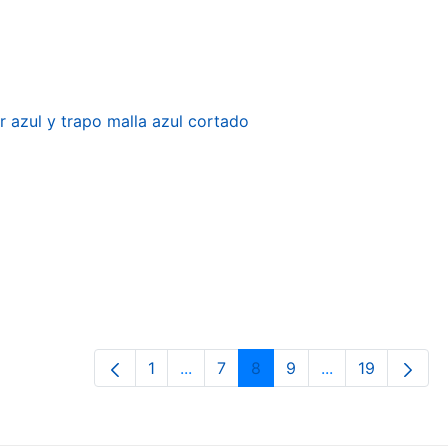
r azul y trapo malla azul cortado
1
...
7
8
9
...
19
Página
Páginas intermedias Use TAB para 
Página
Página
Página
Páginas interme
Página