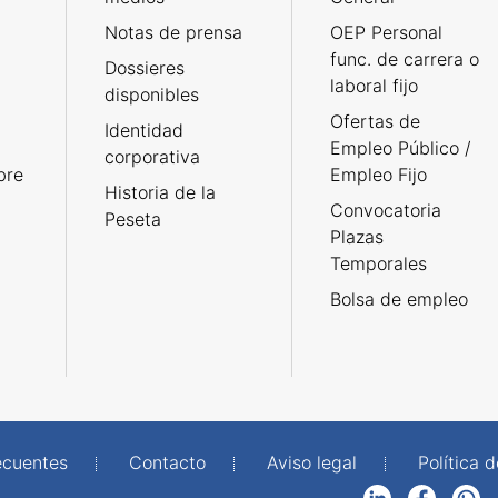
Notas de prensa
OEP Personal
func. de carrera o
Dossieres
laboral fijo
disponibles
Ofertas de
Identidad
Empleo Público /
corporativa
bre
Empleo Fijo
Historia de la
Convocatoria
Peseta
Plazas
Temporales
Bolsa de empleo
ecuentes
Contacto
Aviso legal
Política 