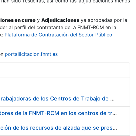
 han sido resueltas, así como las adjudicaciones menos
ciones en curso
y
Adjudicaciones
ya aprobadas por la
er al perfil del contratante del a FNMT-RCM en la
k:
Plataforma de Contratación del Sector Público
en
portallicitacion.fnmt.es
Suministro de Protectores Auditivos a medida para las personas trabajadoras de los Centros de Trabajo de Madrid y Burgos
Suministro de gafas graduadas antiproyecciones para los trabajadores de la FNMT-RCM en los centros de trabajo de Madrid y Burgos
Servicios de una empresa externa para el asesoramiento y resolución de los recursos de alzada que se presentan relacionados con procesos de selección para la FNMT-RCM