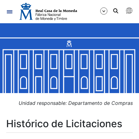
Navegación
Mostrar/Ocultar
Mostrar/Ocultar
Mostrar/Ocultar
Mostrar/Ocultar
Mostrar/Ocultar
Unidad responsable: Departamento de Compras
Histórico de Licitaciones
Mostrar/Ocultar