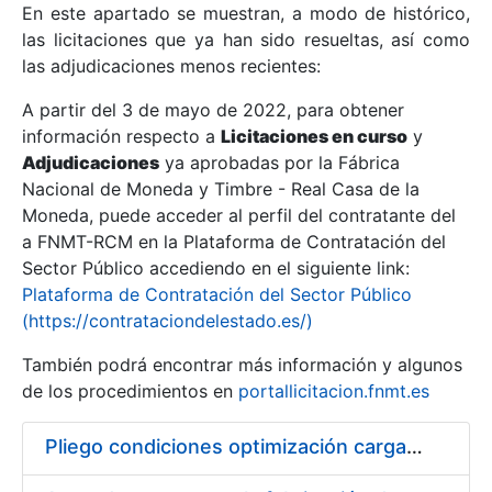
En este apartado se muestran, a modo de histórico,
las licitaciones que ya han sido resueltas, así como
Mostrar/Ocultar
las adjudicaciones menos recientes:
Mostrar/Ocultar
A partir del 3 de mayo de 2022, para obtener
información respecto a
Mostrar/Ocultar
Licitaciones en curso
y
Adjudicaciones
ya aprobadas por la Fábrica
Nacional de Moneda y Timbre - Real Casa de la
Moneda, puede acceder al perfil del contratante del
a FNMT-RCM en la Plataforma de Contratación del
Sector Público accediendo en el siguiente link:
Plataforma de Contratación del Sector Público
(https://contrataciondelestado.es/)
También podrá encontrar más información y algunos
de los procedimientos en
portallicitacion.fnmt.es
Mostrar/Ocultar
Pliego condiciones optimización cargas compras firmado