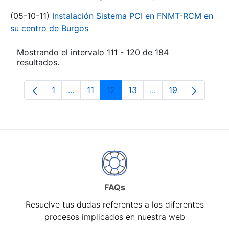
(05-10-11)
Instalación Sistema PCI en FNMT-RCM en
su centro de Burgos
Mostrando el intervalo 111 - 120 de 184
resultados.
1
...
11
12
13
...
19
Página
Páginas intermedias Use TAB para despl
Página
Página
Página
Páginas intermedia
Página
FAQs
Resuelve tus dudas referentes a los diferentes
procesos implicados en nuestra web