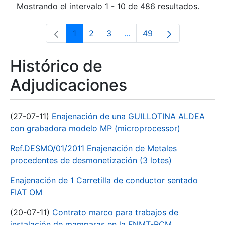
Mostrando el intervalo 1 - 10 de 486 resultados.
1
2
3
...
49
Página
Página
Página
Páginas intermedias Use 
Página
Histórico de
Adjudicaciones
(27-07-11)
Enajenación de una GUILLOTINA ALDEA
con grabadora modelo MP (microprocessor)
Ref.DESMO/01/2011 Enajenación de Metales
procedentes de desmonetización (3 lotes)
Enajenación de 1 Carretilla de conductor sentado
FIAT OM
(20-07-11)
Contrato marco para trabajos de
instalación de mamparas en la FNMT-RCM