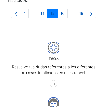
resultados.
1
...
14
15
16
...
19
Página
Páginas intermedias Use TAB para despla
Página
Página
Página
Páginas intermedia
Página
FAQs
Resuelve tus dudas referentes a los diferentes
procesos implicados en nuestra web