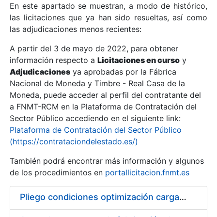
En este apartado se muestran, a modo de histórico,
las licitaciones que ya han sido resueltas, así como
Mostrar/Ocultar
las adjudicaciones menos recientes:
Mostrar/Ocultar
A partir del 3 de mayo de 2022, para obtener
información respecto a
Mostrar/Ocultar
Licitaciones en curso
y
Adjudicaciones
ya aprobadas por la Fábrica
Nacional de Moneda y Timbre - Real Casa de la
Moneda, puede acceder al perfil del contratante del
a FNMT-RCM en la Plataforma de Contratación del
Sector Público accediendo en el siguiente link:
Plataforma de Contratación del Sector Público
(https://contrataciondelestado.es/)
También podrá encontrar más información y algunos
de los procedimientos en
portallicitacion.fnmt.es
Mostrar/Ocultar
Pliego condiciones optimización cargas compras firmado