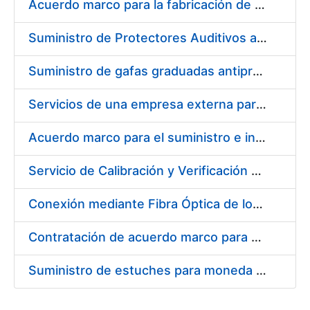
Acuerdo marco para la fabricación de piezas
Suministro de Protectores Auditivos a medida para las personas trabajadoras de los Centros de Trabajo de Madrid y Burgos
Suministro de gafas graduadas antiproyecciones para los trabajadores de la FNMT-RCM en los centros de trabajo de Madrid y Burgos
Servicios de una empresa externa para el asesoramiento y resolución de los recursos de alzada que se presentan relacionados con procesos de selección para la FNMT-RCM
Acuerdo marco para el suministro e instalación de persianas, estores y otros complementos
Servicio de Calibración y Verificación Externa de los Equipos de Medición del Servicio de Prevención de la FNMT-RCM
Conexión mediante Fibra Óptica de los Centros de Proceso de Datos (CPDs) de las sedes de la FNMT-RCM de Burgos y Madrid
Contratación de acuerdo marco para el Suministro de Material de Electricidad para la Fábrica Nacional de Moneda y Timbre-Real Casa de la Moneda en su centro de trabajo de Burgos
Suministro de estuches para moneda de 30 €