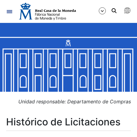
Navegación
Mostrar/Ocultar
Mostrar/Ocultar
Mostrar/Ocultar
Mostrar/Ocultar
Mostrar/Ocultar
Unidad responsable: Departamento de Compras
Histórico de Licitaciones
Mostrar/Ocultar