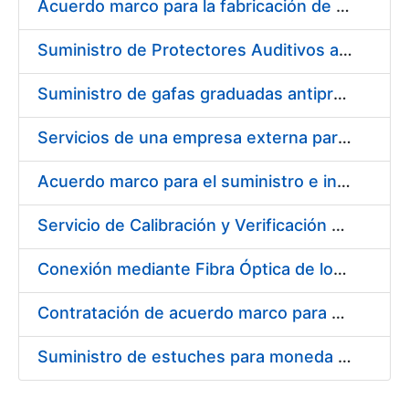
Acuerdo marco para la fabricación de piezas
Suministro de Protectores Auditivos a medida para las personas trabajadoras de los Centros de Trabajo de Madrid y Burgos
Suministro de gafas graduadas antiproyecciones para los trabajadores de la FNMT-RCM en los centros de trabajo de Madrid y Burgos
Servicios de una empresa externa para el asesoramiento y resolución de los recursos de alzada que se presentan relacionados con procesos de selección para la FNMT-RCM
Acuerdo marco para el suministro e instalación de persianas, estores y otros complementos
Servicio de Calibración y Verificación Externa de los Equipos de Medición del Servicio de Prevención de la FNMT-RCM
Conexión mediante Fibra Óptica de los Centros de Proceso de Datos (CPDs) de las sedes de la FNMT-RCM de Burgos y Madrid
Contratación de acuerdo marco para el Suministro de Material de Electricidad para la Fábrica Nacional de Moneda y Timbre-Real Casa de la Moneda en su centro de trabajo de Burgos
Suministro de estuches para moneda de 30 €