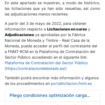
En este apartado se muestran, a modo de histórico,
las licitaciones que ya han sido resueltas, así como
Mostrar/Ocultar
las adjudicaciones menos recientes:
Mostrar/Ocultar
A partir del 3 de mayo de 2022, para obtener
información respecto a
Mostrar/Ocultar
Licitaciones en curso
y
Adjudicaciones
ya aprobadas por la Fábrica
Nacional de Moneda y Timbre - Real Casa de la
Moneda, puede acceder al perfil del contratante del
a FNMT-RCM en la Plataforma de Contratación del
Sector Público accediendo en el siguiente link:
Plataforma de Contratación del Sector Público
(https://contrataciondelestado.es/)
También podrá encontrar más información y algunos
de los procedimientos en
portallicitacion.fnmt.es
Mostrar/Ocultar
Pliego condiciones optimización cargas compras firmado