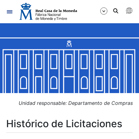
Navegación
Mostrar/Ocultar
Mostrar/Ocultar
Mostrar/Ocultar
Mostrar/Ocultar
Mostrar/Ocultar
Unidad responsable: Departamento de Compras
Histórico de Licitaciones
Mostrar/Ocultar