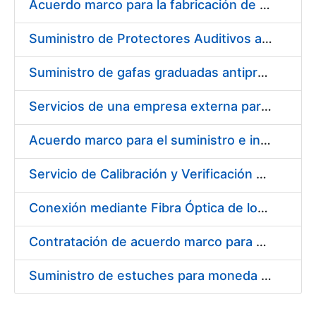
Acuerdo marco para la fabricación de piezas
Suministro de Protectores Auditivos a medida para las personas trabajadoras de los Centros de Trabajo de Madrid y Burgos
Suministro de gafas graduadas antiproyecciones para los trabajadores de la FNMT-RCM en los centros de trabajo de Madrid y Burgos
Servicios de una empresa externa para el asesoramiento y resolución de los recursos de alzada que se presentan relacionados con procesos de selección para la FNMT-RCM
Acuerdo marco para el suministro e instalación de persianas, estores y otros complementos
Servicio de Calibración y Verificación Externa de los Equipos de Medición del Servicio de Prevención de la FNMT-RCM
Conexión mediante Fibra Óptica de los Centros de Proceso de Datos (CPDs) de las sedes de la FNMT-RCM de Burgos y Madrid
Contratación de acuerdo marco para el Suministro de Material de Electricidad para la Fábrica Nacional de Moneda y Timbre-Real Casa de la Moneda en su centro de trabajo de Burgos
Suministro de estuches para moneda de 30 €