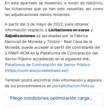
En este apartado se muestran, a modo de histórico,
las licitaciones que ya han sido resueltas, así como
Mostrar/Ocultar
las adjudicaciones menos recientes:
Mostrar/Ocultar
A partir del 3 de mayo de 2022, para obtener
información respecto a
Mostrar/Ocultar
Licitaciones en curso
y
Adjudicaciones
ya aprobadas por la Fábrica
Nacional de Moneda y Timbre - Real Casa de la
Moneda, puede acceder al perfil del contratante del
a FNMT-RCM en la Plataforma de Contratación del
Sector Público accediendo en el siguiente link:
Plataforma de Contratación del Sector Público
(https://contrataciondelestado.es/)
También podrá encontrar más información y algunos
de los procedimientos en
portallicitacion.fnmt.es
Mostrar/Ocultar
Pliego condiciones optimización cargas compras firmado