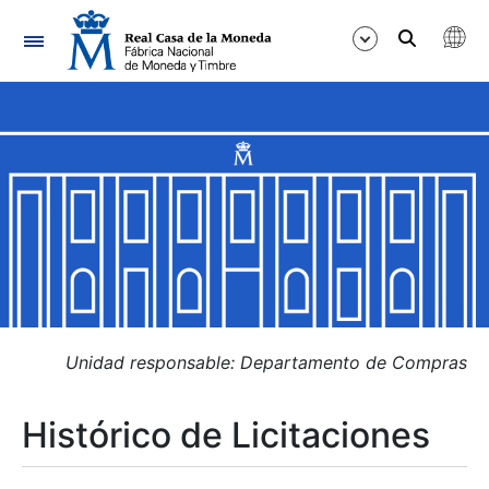
Navegación
Mostrar/Ocultar
Mostrar/Ocultar
Mostrar/Ocultar
Mostrar/Ocultar
Mostrar/Ocultar
Unidad responsable: Departamento de Compras
Histórico de Licitaciones
Mostrar/Ocultar