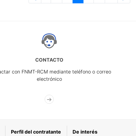
Página
Páginas intermedias Use TAB para 
Página
Página
Página
Páginas interme
Página
CONTACTO
actar con FNMT-RCM mediante teléfono o correo
electrónico
Perfil del contratante
De interés