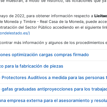
se muestran, a modo de histórico, las licitaciones que ya
 mayo de 2022, para obtener información respecto a
Licita
de Moneda y Timbre - Real Casa de la Moneda, puede acced
ratación del Sector Público accediendo en el siguiente lin
r
iondelestado.es/)
ontrar más información y algunos de los procedimientos 
iones optimización cargas compras firmado
 para la fabricación de piezas
tar