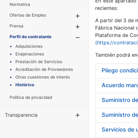
En este apartado 
Normativa
recientes:
Ofertas de Empleo
Mostrar/Ocultar
A partir del 3 de
Prensa
Mostrar/Ocultar
Fábrica Nacional 
Plataforma de Cont
Perfil de contratante
Mostrar/Oculta
(https://contratac
Adquisiciones
Enajenaciones
También podrá enc
Prestación de Servicios
Acreditación de Proveedores
Pliego condic
Otras cuestiones de interés
Acuerdo marco
Histórico
Política de privacidad
Transparencia
Mostrar/Ocul