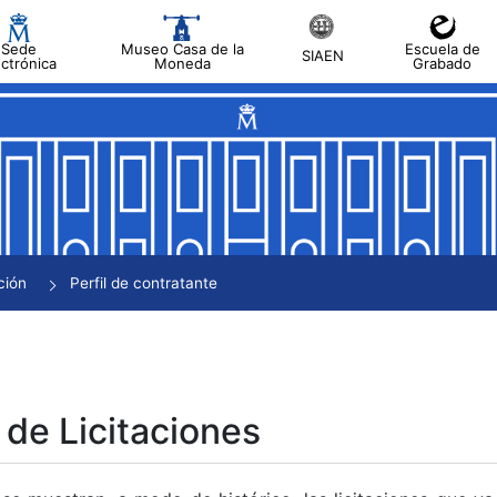
Sede
Museo Casa de la
Escuela de
SIAEN
ectrónica
Moneda
Grabado
tar
tar
tar
tar
ción
Perfil de contratante
tar
 de Licitaciones