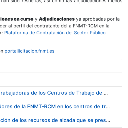
 han sido resueltas, así como las adjudicaciones menos
ciones en curso
y
Adjudicaciones
ya aprobadas por la
er al perfil del contratante del a FNMT-RCM en la
k:
Plataforma de Contratación del Sector Público
en
portallicitacion.fnmt.es
Suministro de Protectores Auditivos a medida para las personas trabajadoras de los Centros de Trabajo de Madrid y Burgos
Suministro de gafas graduadas antiproyecciones para los trabajadores de la FNMT-RCM en los centros de trabajo de Madrid y Burgos
Servicios de una empresa externa para el asesoramiento y resolución de los recursos de alzada que se presentan relacionados con procesos de selección para la FNMT-RCM