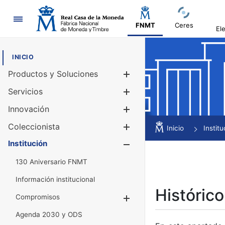
Navegación
FNMT
Ceres
El
INICIO
Productos y Soluciones
Mostrar/Ocul
Servicios
Mostrar/Ocul
Innovación
Mostrar/Ocul
Coleccionista
Mostrar/Ocul
Inicio
Institu
Institución
Mostrar/Ocul
130 Aniversario FNMT
Información institucional
Histórico
Compromisos
Mostrar/Ocultar
Agenda 2030 y ODS