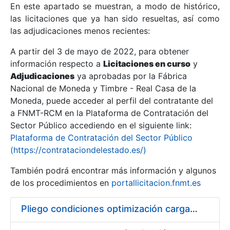
En este apartado se muestran, a modo de histórico,
las licitaciones que ya han sido resueltas, así como
Mostrar/Ocultar
las adjudicaciones menos recientes:
Mostrar/Ocultar
A partir del 3 de mayo de 2022, para obtener
información respecto a
Mostrar/Ocultar
Licitaciones en curso
y
Adjudicaciones
ya aprobadas por la Fábrica
Nacional de Moneda y Timbre - Real Casa de la
Moneda, puede acceder al perfil del contratante del
a FNMT-RCM en la Plataforma de Contratación del
Sector Público accediendo en el siguiente link:
Plataforma de Contratación del Sector Público
(https://contrataciondelestado.es/)
También podrá encontrar más información y algunos
de los procedimientos en
portallicitacion.fnmt.es
Mostrar/Ocultar
Pliego condiciones optimización cargas compras firmado