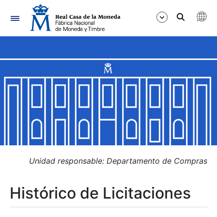
Navegación
Mostrar/Ocultar
Mostrar/Ocultar
Mostrar/Ocultar
Mostrar/Ocultar
Mostrar/Ocultar
Unidad responsable: Departamento de Compras
Histórico de Licitaciones
Mostrar/Ocultar