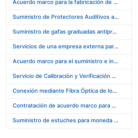
Acuerdo marco para la fabricación de piezas
Suministro de Protectores Auditivos a medida para las personas trabajadoras de los Centros de Trabajo de Madrid y Burgos
Suministro de gafas graduadas antiproyecciones para los trabajadores de la FNMT-RCM en los centros de trabajo de Madrid y Burgos
Servicios de una empresa externa para el asesoramiento y resolución de los recursos de alzada que se presentan relacionados con procesos de selección para la FNMT-RCM
Acuerdo marco para el suministro e instalación de persianas, estores y otros complementos
Servicio de Calibración y Verificación Externa de los Equipos de Medición del Servicio de Prevención de la FNMT-RCM
Conexión mediante Fibra Óptica de los Centros de Proceso de Datos (CPDs) de las sedes de la FNMT-RCM de Burgos y Madrid
Contratación de acuerdo marco para el Suministro de Material de Electricidad para la Fábrica Nacional de Moneda y Timbre-Real Casa de la Moneda en su centro de trabajo de Burgos
Suministro de estuches para moneda de 30 €