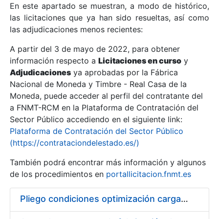
En este apartado se muestran, a modo de histórico,
las licitaciones que ya han sido resueltas, así como
Mostrar/Ocultar
las adjudicaciones menos recientes:
Mostrar/Ocultar
A partir del 3 de mayo de 2022, para obtener
información respecto a
Mostrar/Ocultar
Licitaciones en curso
y
Adjudicaciones
ya aprobadas por la Fábrica
Nacional de Moneda y Timbre - Real Casa de la
Moneda, puede acceder al perfil del contratante del
a FNMT-RCM en la Plataforma de Contratación del
Sector Público accediendo en el siguiente link:
Plataforma de Contratación del Sector Público
(https://contrataciondelestado.es/)
También podrá encontrar más información y algunos
de los procedimientos en
portallicitacion.fnmt.es
Mostrar/Ocultar
Pliego condiciones optimización cargas compras firmado