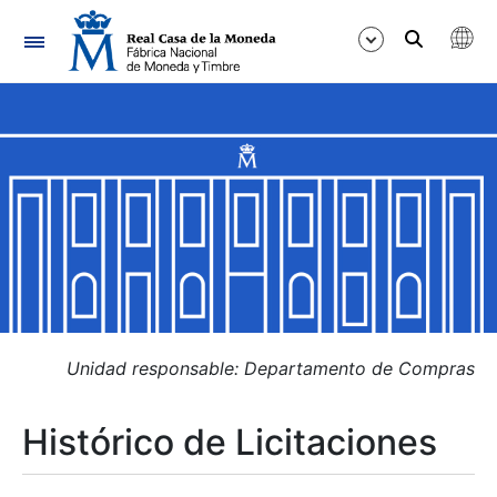
Navegación
Mostrar/Ocultar
Mostrar/Ocultar
Mostrar/Ocultar
Mostrar/Ocultar
Mostrar/Ocultar
Unidad responsable: Departamento de Compras
Histórico de Licitaciones
Mostrar/Ocultar