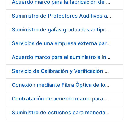
Acuerdo marco para la fabricación de piezas
Suministro de Protectores Auditivos a medida para las personas trabajadoras de los Centros de Trabajo de Madrid y Burgos
Suministro de gafas graduadas antiproyecciones para los trabajadores de la FNMT-RCM en los centros de trabajo de Madrid y Burgos
Servicios de una empresa externa para el asesoramiento y resolución de los recursos de alzada que se presentan relacionados con procesos de selección para la FNMT-RCM
Acuerdo marco para el suministro e instalación de persianas, estores y otros complementos
Servicio de Calibración y Verificación Externa de los Equipos de Medición del Servicio de Prevención de la FNMT-RCM
Conexión mediante Fibra Óptica de los Centros de Proceso de Datos (CPDs) de las sedes de la FNMT-RCM de Burgos y Madrid
Contratación de acuerdo marco para el Suministro de Material de Electricidad para la Fábrica Nacional de Moneda y Timbre-Real Casa de la Moneda en su centro de trabajo de Burgos
Suministro de estuches para moneda de 30 €