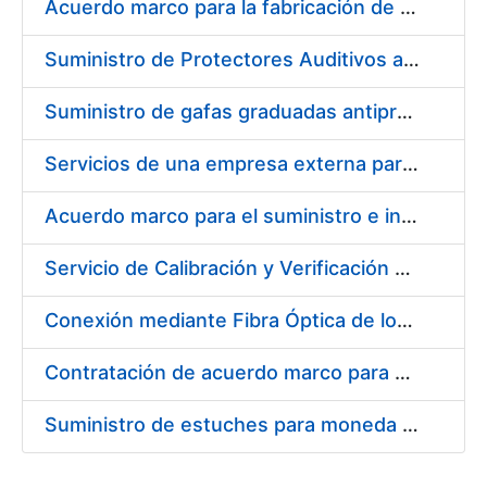
Acuerdo marco para la fabricación de piezas
Suministro de Protectores Auditivos a medida para las personas trabajadoras de los Centros de Trabajo de Madrid y Burgos
Suministro de gafas graduadas antiproyecciones para los trabajadores de la FNMT-RCM en los centros de trabajo de Madrid y Burgos
Servicios de una empresa externa para el asesoramiento y resolución de los recursos de alzada que se presentan relacionados con procesos de selección para la FNMT-RCM
Acuerdo marco para el suministro e instalación de persianas, estores y otros complementos
Servicio de Calibración y Verificación Externa de los Equipos de Medición del Servicio de Prevención de la FNMT-RCM
Conexión mediante Fibra Óptica de los Centros de Proceso de Datos (CPDs) de las sedes de la FNMT-RCM de Burgos y Madrid
Contratación de acuerdo marco para el Suministro de Material de Electricidad para la Fábrica Nacional de Moneda y Timbre-Real Casa de la Moneda en su centro de trabajo de Burgos
Suministro de estuches para moneda de 30 €