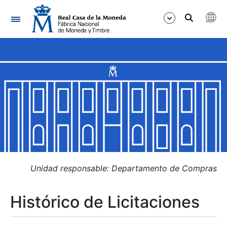
Navegación
Mostrar/Ocultar
Mostrar/Ocultar
Mostrar/Ocultar
Mostrar/Ocultar
Mostrar/Ocultar
Unidad responsable: Departamento de Compras
Histórico de Licitaciones
Mostrar/Ocultar