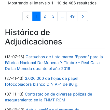
Mostrando el intervalo 1 - 10 de 486 resultados.
1
2
3
...
49
Página
Página
Página
Páginas intermedias Use 
Página
Histórico de
Adjudicaciones
(13-07-16)
Cartuchos de tinta marca "Epson" para la
Fábrica Nacional De Moneda Y Timbre – Real Casa
De La Moneda durante el año 2016
(27-11-13)
3.000.000 de hojas de papel
fotocopiadora blanco DIN A-4 de 80 g.
(07-11-13)
Contratación de diversas pólizas de
aseguramiento en la FNMT-RCM
(09-10-13)
Actualización del entorno de