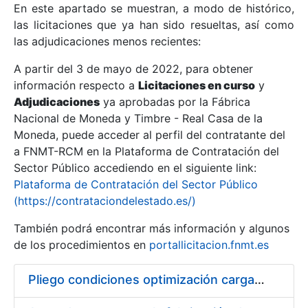
En este apartado se muestran, a modo de histórico,
las licitaciones que ya han sido resueltas, así como
Mostrar/Ocultar
las adjudicaciones menos recientes:
Mostrar/Ocultar
A partir del 3 de mayo de 2022, para obtener
información respecto a
Mostrar/Ocultar
Licitaciones en curso
y
Adjudicaciones
ya aprobadas por la Fábrica
Nacional de Moneda y Timbre - Real Casa de la
Moneda, puede acceder al perfil del contratante del
a FNMT-RCM en la Plataforma de Contratación del
Sector Público accediendo en el siguiente link:
Plataforma de Contratación del Sector Público
(https://contrataciondelestado.es/)
También podrá encontrar más información y algunos
de los procedimientos en
portallicitacion.fnmt.es
Mostrar/Ocultar
Pliego condiciones optimización cargas compras firmado