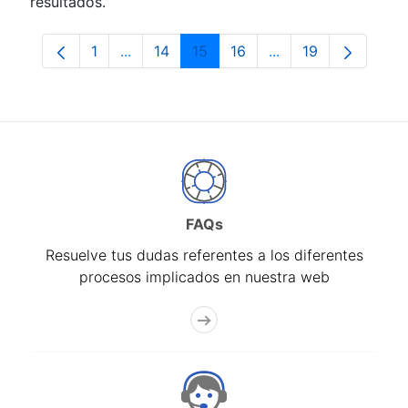
resultados.
1
...
14
15
16
...
19
Página
Páginas intermedias Use TAB para despla
Página
Página
Página
Páginas intermedia
Página
FAQs
Resuelve tus dudas referentes a los diferentes
procesos implicados en nuestra web