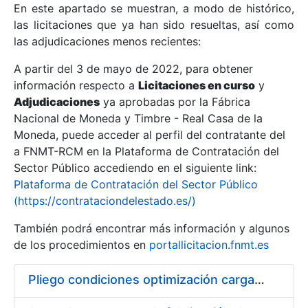
En este apartado se muestran, a modo de histórico,
las licitaciones que ya han sido resueltas, así como
Mostrar/Ocultar
las adjudicaciones menos recientes:
Mostrar/Ocultar
A partir del 3 de mayo de 2022, para obtener
información respecto a
Mostrar/Ocultar
Licitaciones en curso
y
Adjudicaciones
ya aprobadas por la Fábrica
Nacional de Moneda y Timbre - Real Casa de la
Moneda, puede acceder al perfil del contratante del
a FNMT-RCM en la Plataforma de Contratación del
Sector Público accediendo en el siguiente link:
Plataforma de Contratación del Sector Público
(https://contrataciondelestado.es/)
También podrá encontrar más información y algunos
de los procedimientos en
portallicitacion.fnmt.es
Mostrar/Ocultar
Pliego condiciones optimización cargas compras firmado