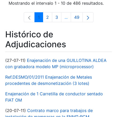
Mostrando el intervalo 1 - 10 de 486 resultados.
1
2
3
...
49
Página
Página
Página
Páginas intermedias Use 
Página
Histórico de
Adjudicaciones
(27-07-11)
Enajenación de una GUILLOTINA ALDEA
con grabadora modelo MP (microprocessor)
Ref.DESMO/01/2011 Enajenación de Metales
procedentes de desmonetización (3 lotes)
Enajenación de 1 Carretilla de conductor sentado
FIAT OM
(20-07-11)
Contrato marco para trabajos de
instalación de mamparas en la FNMT-RCM