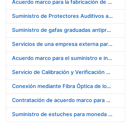
Acuerdo marco para la fabricación de piezas
Suministro de Protectores Auditivos a medida para las personas trabajadoras de los Centros de Trabajo de Madrid y Burgos
Suministro de gafas graduadas antiproyecciones para los trabajadores de la FNMT-RCM en los centros de trabajo de Madrid y Burgos
Servicios de una empresa externa para el asesoramiento y resolución de los recursos de alzada que se presentan relacionados con procesos de selección para la FNMT-RCM
Acuerdo marco para el suministro e instalación de persianas, estores y otros complementos
Servicio de Calibración y Verificación Externa de los Equipos de Medición del Servicio de Prevención de la FNMT-RCM
Conexión mediante Fibra Óptica de los Centros de Proceso de Datos (CPDs) de las sedes de la FNMT-RCM de Burgos y Madrid
Contratación de acuerdo marco para el Suministro de Material de Electricidad para la Fábrica Nacional de Moneda y Timbre-Real Casa de la Moneda en su centro de trabajo de Burgos
Suministro de estuches para moneda de 30 €