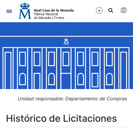
Navegación
Mostrar/Ocultar
Mostrar/Ocultar
Mostrar/Ocultar
Mostrar/Ocultar
Mostrar/Ocultar
Unidad responsable: Departamento de Compras
Histórico de Licitaciones
Mostrar/Ocultar