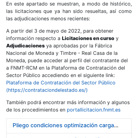
En este apartado se muestran, a modo de histórico,
las licitaciones que ya han sido resueltas, así como
Mostrar/Ocultar
las adjudicaciones menos recientes:
Mostrar/Ocultar
A partir del 3 de mayo de 2022, para obtener
información respecto a
Mostrar/Ocultar
Licitaciones en curso
y
Adjudicaciones
ya aprobadas por la Fábrica
Nacional de Moneda y Timbre - Real Casa de la
Moneda, puede acceder al perfil del contratante del
a FNMT-RCM en la Plataforma de Contratación del
Sector Público accediendo en el siguiente link:
Plataforma de Contratación del Sector Público
(https://contrataciondelestado.es/)
También podrá encontrar más información y algunos
de los procedimientos en
portallicitacion.fnmt.es
Mostrar/Ocultar
Pliego condiciones optimización cargas compras firmado