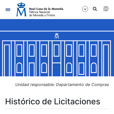
Navegación
Mostrar/Ocultar
Mostrar/Ocultar
Mostrar/Ocultar
Mostrar/Ocultar
Mostrar/Ocultar
Unidad responsable: Departamento de Compras
Histórico de Licitaciones
Mostrar/Ocultar