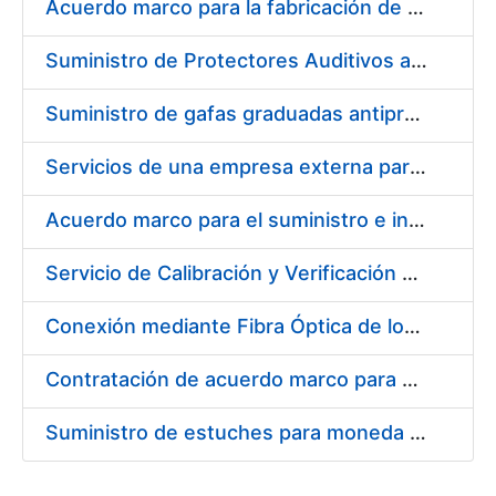
Acuerdo marco para la fabricación de piezas
Suministro de Protectores Auditivos a medida para las personas trabajadoras de los Centros de Trabajo de Madrid y Burgos
Suministro de gafas graduadas antiproyecciones para los trabajadores de la FNMT-RCM en los centros de trabajo de Madrid y Burgos
Servicios de una empresa externa para el asesoramiento y resolución de los recursos de alzada que se presentan relacionados con procesos de selección para la FNMT-RCM
Acuerdo marco para el suministro e instalación de persianas, estores y otros complementos
Servicio de Calibración y Verificación Externa de los Equipos de Medición del Servicio de Prevención de la FNMT-RCM
Conexión mediante Fibra Óptica de los Centros de Proceso de Datos (CPDs) de las sedes de la FNMT-RCM de Burgos y Madrid
Contratación de acuerdo marco para el Suministro de Material de Electricidad para la Fábrica Nacional de Moneda y Timbre-Real Casa de la Moneda en su centro de trabajo de Burgos
Suministro de estuches para moneda de 30 €