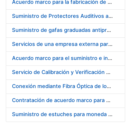
Acuerdo marco para la fabricación de piezas
Suministro de Protectores Auditivos a medida para las personas trabajadoras de los Centros de Trabajo de Madrid y Burgos
Suministro de gafas graduadas antiproyecciones para los trabajadores de la FNMT-RCM en los centros de trabajo de Madrid y Burgos
Servicios de una empresa externa para el asesoramiento y resolución de los recursos de alzada que se presentan relacionados con procesos de selección para la FNMT-RCM
Acuerdo marco para el suministro e instalación de persianas, estores y otros complementos
Servicio de Calibración y Verificación Externa de los Equipos de Medición del Servicio de Prevención de la FNMT-RCM
Conexión mediante Fibra Óptica de los Centros de Proceso de Datos (CPDs) de las sedes de la FNMT-RCM de Burgos y Madrid
Contratación de acuerdo marco para el Suministro de Material de Electricidad para la Fábrica Nacional de Moneda y Timbre-Real Casa de la Moneda en su centro de trabajo de Burgos
Suministro de estuches para moneda de 30 €