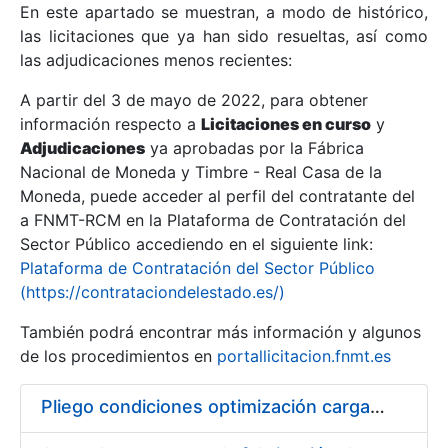
En este apartado se muestran, a modo de histórico,
las licitaciones que ya han sido resueltas, así como
Mostrar/Ocultar
las adjudicaciones menos recientes:
Mostrar/Ocultar
A partir del 3 de mayo de 2022, para obtener
información respecto a
Mostrar/Ocultar
Licitaciones en curso
y
Adjudicaciones
ya aprobadas por la Fábrica
Nacional de Moneda y Timbre - Real Casa de la
Moneda, puede acceder al perfil del contratante del
a FNMT-RCM en la Plataforma de Contratación del
Sector Público accediendo en el siguiente link:
Plataforma de Contratación del Sector Público
(https://contrataciondelestado.es/)
También podrá encontrar más información y algunos
de los procedimientos en
portallicitacion.fnmt.es
Mostrar/Ocultar
Pliego condiciones optimización cargas compras firmado