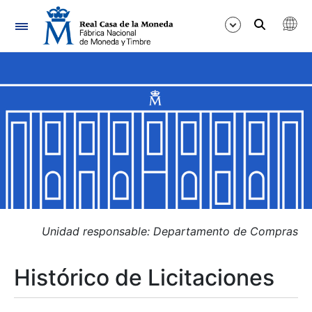
Navegación
Mostrar/Ocultar
Mostrar/Ocultar
Mostrar/Ocultar
Mostrar/Ocultar
Mostrar/Ocultar
Unidad responsable: Departamento de Compras
Histórico de Licitaciones
Mostrar/Ocultar