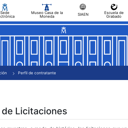
Sede
Museo Casa de la
Escuela de
SIAEN
ectrónica
Moneda
Grabado
tar
tar
tar
tar
ción
Perfil de contratante
tar
 de Licitaciones