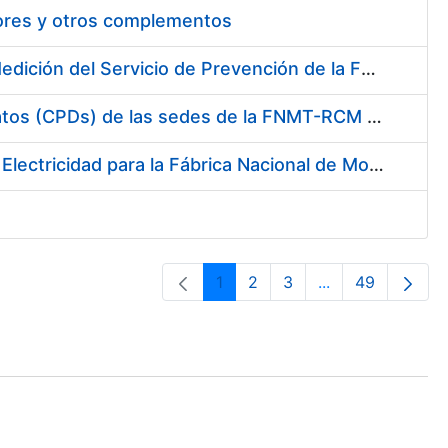
tores y otros complementos
Servicio de Calibración y Verificación Externa de los Equipos de Medición del Servicio de Prevención de la FNMT-RCM
Conexión mediante Fibra Óptica de los Centros de Proceso de Datos (CPDs) de las sedes de la FNMT-RCM de Burgos y Madrid
Contratación de acuerdo marco para el Suministro de Material de Electricidad para la Fábrica Nacional de Moneda y Timbre-Real Casa de la Moneda en su centro de trabajo de Burgos
1
2
3
...
49
Página
Página
Página
Páginas interme
Página