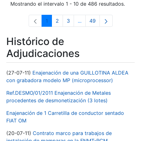
Mostrando el intervalo 1 - 10 de 486 resultados.
1
2
3
...
49
Página
Página
Página
Páginas intermedias Use 
Página
Histórico de
Adjudicaciones
(27-07-11)
Enajenación de una GUILLOTINA ALDEA
con grabadora modelo MP (microprocessor)
Ref.DESMO/01/2011 Enajenación de Metales
procedentes de desmonetización (3 lotes)
Enajenación de 1 Carretilla de conductor sentado
FIAT OM
(20-07-11)
Contrato marco para trabajos de
instalación de mamparas en la FNMT-RCM