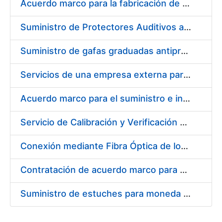
Acuerdo marco para la fabricación de piezas
Suministro de Protectores Auditivos a medida para las personas trabajadoras de los Centros de Trabajo de Madrid y Burgos
Suministro de gafas graduadas antiproyecciones para los trabajadores de la FNMT-RCM en los centros de trabajo de Madrid y Burgos
Servicios de una empresa externa para el asesoramiento y resolución de los recursos de alzada que se presentan relacionados con procesos de selección para la FNMT-RCM
Acuerdo marco para el suministro e instalación de persianas, estores y otros complementos
Servicio de Calibración y Verificación Externa de los Equipos de Medición del Servicio de Prevención de la FNMT-RCM
Conexión mediante Fibra Óptica de los Centros de Proceso de Datos (CPDs) de las sedes de la FNMT-RCM de Burgos y Madrid
Contratación de acuerdo marco para el Suministro de Material de Electricidad para la Fábrica Nacional de Moneda y Timbre-Real Casa de la Moneda en su centro de trabajo de Burgos
Suministro de estuches para moneda de 30 €