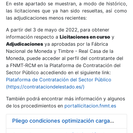
En este apartado se muestran, a modo de histórico,
las licitaciones que ya han sido resueltas, así como
Mostrar/Ocultar
las adjudicaciones menos recientes:
Mostrar/Ocultar
A partir del 3 de mayo de 2022, para obtener
información respecto a
Mostrar/Ocultar
Licitaciones en curso
y
Adjudicaciones
ya aprobadas por la Fábrica
Nacional de Moneda y Timbre - Real Casa de la
Moneda, puede acceder al perfil del contratante del
a FNMT-RCM en la Plataforma de Contratación del
Sector Público accediendo en el siguiente link:
Plataforma de Contratación del Sector Público
(https://contrataciondelestado.es/)
También podrá encontrar más información y algunos
de los procedimientos en
portallicitacion.fnmt.es
Mostrar/Ocultar
Pliego condiciones optimización cargas compras firmado