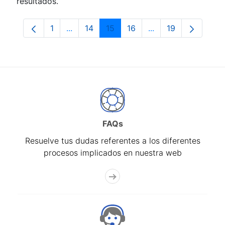
resultados.
1
...
14
15
16
...
19
Página
Páginas intermedias Use TAB para despla
Página
Página
Página
Páginas intermedia
Página
FAQs
Resuelve tus dudas referentes a los diferentes
procesos implicados en nuestra web