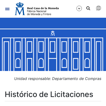
Navegación
Mostrar/Ocultar
Mostrar/Ocultar
Mostrar/Ocultar
Mostrar/Ocultar
Mostrar/Ocultar
Unidad responsable: Departamento de Compras
Histórico de Licitaciones
Mostrar/Ocultar