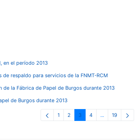
, en el período 2013
s de respaldo para servicios de la FNMT-RCM
n de la Fábrica de Papel de Burgos durante 2013
Papel de Burgos durante 2013
1
2
3
4
...
19
Página
Página
Página
Página
Páginas interme
Página