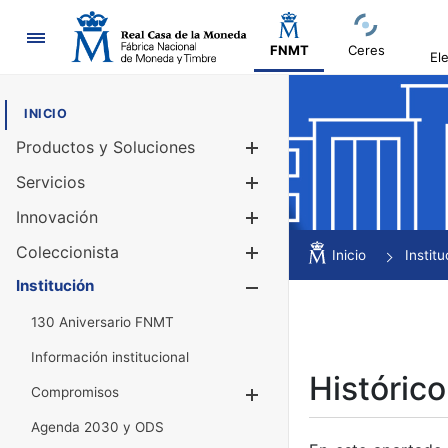
Navegación
FNMT
Ceres
El
INICIO
Productos y Soluciones
Mostrar/Ocul
Servicios
Mostrar/Ocul
Innovación
Mostrar/Ocul
Coleccionista
Mostrar/Ocul
Inicio
Institu
Institución
Mostrar/Ocul
130 Aniversario FNMT
Información institucional
Histórico
Compromisos
Mostrar/Ocultar
Agenda 2030 y ODS