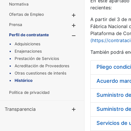
En este apartado 
Normativa
recientes:
Ofertas de Empleo
Mostrar/Ocultar
A partir del 3 de
Prensa
Mostrar/Ocultar
Fábrica Nacional 
Plataforma de Cont
Perfil de contratante
Mostrar/Oculta
(https://contratac
Adquisiciones
Enajenaciones
También podrá enc
Prestación de Servicios
Acreditación de Proveedores
Pliego condic
Otras cuestiones de interés
Acuerdo marco
Histórico
Política de privacidad
Transparencia
Mostrar/Ocul