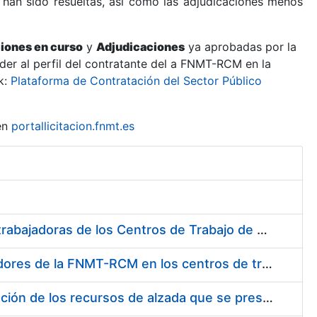
 han sido resueltas, así como las adjudicaciones menos
ciones en curso
y
Adjudicaciones
ya aprobadas por la
er al perfil del contratante del a FNMT-RCM en la
k:
Plataforma de Contratación del Sector Público
en
portallicitacion.fnmt.es
Suministro de Protectores Auditivos a medida para las personas trabajadoras de los Centros de Trabajo de Madrid y Burgos
Suministro de gafas graduadas antiproyecciones para los trabajadores de la FNMT-RCM en los centros de trabajo de Madrid y Burgos
Servicios de una empresa externa para el asesoramiento y resolución de los recursos de alzada que se presentan relacionados con procesos de selección para la FNMT-RCM