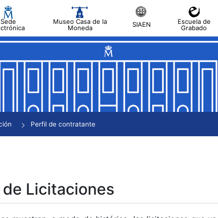
Sede
Museo Casa de la
Escuela de
SIAEN
ectrónica
Moneda
Grabado
tar
tar
tar
tar
ción
Perfil de contratante
tar
 de Licitaciones