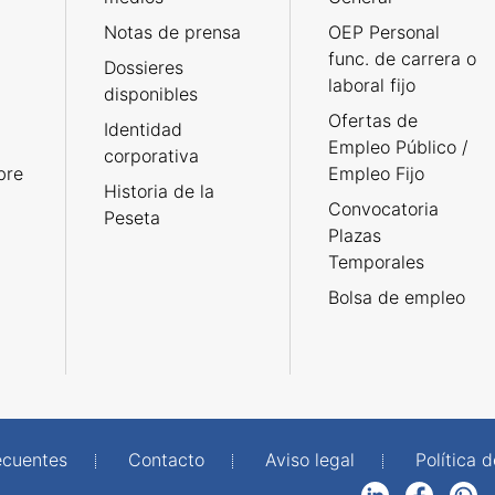
Notas de prensa
OEP Personal
func. de carrera o
Dossieres
laboral fijo
disponibles
Ofertas de
Identidad
Empleo Público /
corporativa
bre
Empleo Fijo
Historia de la
Convocatoria
Peseta
Plazas
Temporales
Bolsa de empleo
ecuentes
Contacto
Aviso legal
Política 