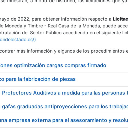
se muestran, a modo de histórico, las licitaciones que ya
 mayo de 2022, para obtener información respecto a
Licita
de Moneda y Timbre - Real Casa de la Moneda, puede acced
ratación del Sector Público accediendo en el siguiente lin
r
iondelestado.es/)
ontrar más información y algunos de los procedimientos 
iones optimización cargas compras firmado
 para la fabricación de piezas
tar