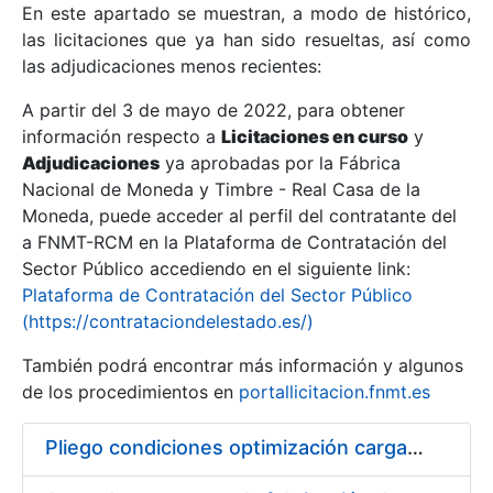
En este apartado se muestran, a modo de histórico,
las licitaciones que ya han sido resueltas, así como
Mostrar/Ocultar
las adjudicaciones menos recientes:
Mostrar/Ocultar
A partir del 3 de mayo de 2022, para obtener
información respecto a
Mostrar/Ocultar
Licitaciones en curso
y
Adjudicaciones
ya aprobadas por la Fábrica
Nacional de Moneda y Timbre - Real Casa de la
Moneda, puede acceder al perfil del contratante del
a FNMT-RCM en la Plataforma de Contratación del
Sector Público accediendo en el siguiente link:
Plataforma de Contratación del Sector Público
(https://contrataciondelestado.es/)
También podrá encontrar más información y algunos
de los procedimientos en
portallicitacion.fnmt.es
Mostrar/Ocultar
Pliego condiciones optimización cargas compras firmado