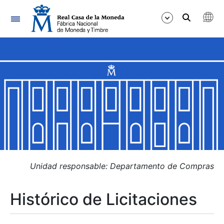
Navegación
Mostrar/Ocultar
Mostrar/Ocultar
Mostrar/Ocultar
Mostrar/Ocultar
Mostrar/Ocultar
Unidad responsable: Departamento de Compras
Histórico de Licitaciones
Mostrar/Ocultar