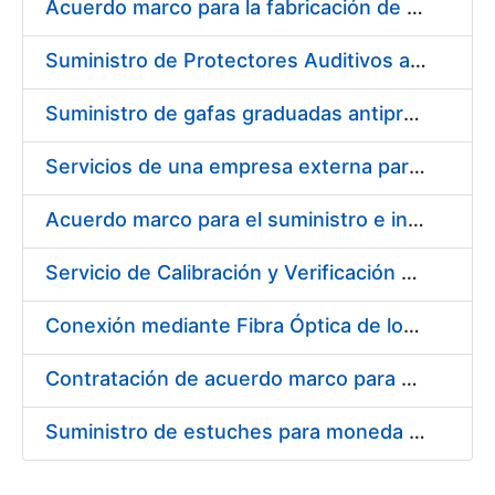
Acuerdo marco para la fabricación de piezas
Suministro de Protectores Auditivos a medida para las personas trabajadoras de los Centros de Trabajo de Madrid y Burgos
Suministro de gafas graduadas antiproyecciones para los trabajadores de la FNMT-RCM en los centros de trabajo de Madrid y Burgos
Servicios de una empresa externa para el asesoramiento y resolución de los recursos de alzada que se presentan relacionados con procesos de selección para la FNMT-RCM
Acuerdo marco para el suministro e instalación de persianas, estores y otros complementos
Servicio de Calibración y Verificación Externa de los Equipos de Medición del Servicio de Prevención de la FNMT-RCM
Conexión mediante Fibra Óptica de los Centros de Proceso de Datos (CPDs) de las sedes de la FNMT-RCM de Burgos y Madrid
Contratación de acuerdo marco para el Suministro de Material de Electricidad para la Fábrica Nacional de Moneda y Timbre-Real Casa de la Moneda en su centro de trabajo de Burgos
Suministro de estuches para moneda de 30 €