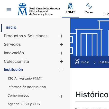
Navegación
FNMT
Ceres
El
INICIO
Productos y Soluciones
Mostrar/Ocul
Servicios
Mostrar/Ocul
Innovación
Mostrar/Ocul
Coleccionista
Mostrar/Ocul
Inicio
Institu
Institución
Mostrar/Ocul
130 Aniversario FNMT
Información institucional
Histórico
Compromisos
Mostrar/Ocultar
Agenda 2030 y ODS