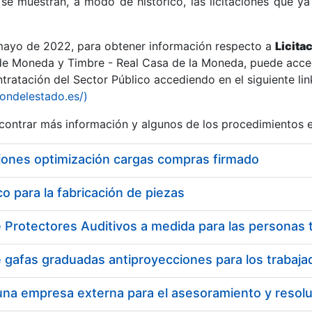
se muestran, a modo de histórico, las licitaciones que ya
 mayo de 2022, para obtener información respecto a
Licita
de Moneda y Timbre - Real Casa de la Moneda, puede acced
ratación del Sector Público accediendo en el siguiente lin
r
iondelestado.es/)
ontrar más información y algunos de los procedimientos 
iones optimización cargas compras firmado
 para la fabricación de piezas
tar