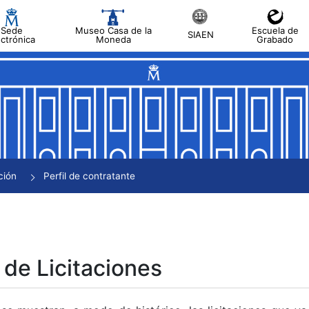
Sede
Museo Casa de la
Escuela de
SIAEN
ectrónica
Moneda
Grabado
tar
tar
tar
tar
ción
Perfil de contratante
tar
 de Licitaciones