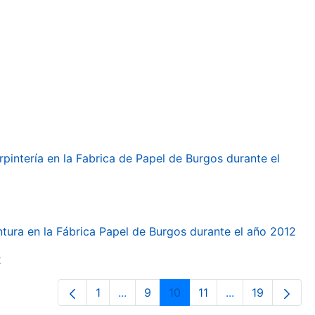
arpintería en la Fabrica de Papel de Burgos durante el
intura en la Fábrica Papel de Burgos durante el año 2012
2
1
...
9
10
11
...
19
Página
Páginas intermedias Use TAB para d
Página
Página
Página
Páginas interme
Página