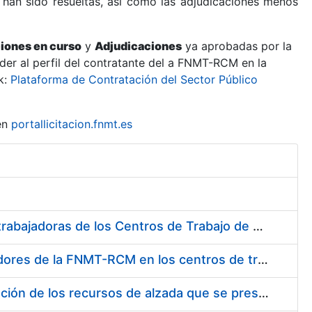
 han sido resueltas, así como las adjudicaciones menos
ciones en curso
y
Adjudicaciones
ya aprobadas por la
er al perfil del contratante del a FNMT-RCM en la
k:
Plataforma de Contratación del Sector Público
en
portallicitacion.fnmt.es
Suministro de Protectores Auditivos a medida para las personas trabajadoras de los Centros de Trabajo de Madrid y Burgos
Suministro de gafas graduadas antiproyecciones para los trabajadores de la FNMT-RCM en los centros de trabajo de Madrid y Burgos
Servicios de una empresa externa para el asesoramiento y resolución de los recursos de alzada que se presentan relacionados con procesos de selección para la FNMT-RCM