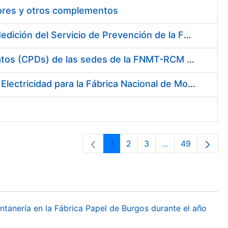
tores y otros complementos
Servicio de Calibración y Verificación Externa de los Equipos de Medición del Servicio de Prevención de la FNMT-RCM
Conexión mediante Fibra Óptica de los Centros de Proceso de Datos (CPDs) de las sedes de la FNMT-RCM de Burgos y Madrid
Contratación de acuerdo marco para el Suministro de Material de Electricidad para la Fábrica Nacional de Moneda y Timbre-Real Casa de la Moneda en su centro de trabajo de Burgos
1
2
3
...
49
Página
Página
Página
Páginas interme
Página
ontanería en la Fábrica Papel de Burgos durante el año