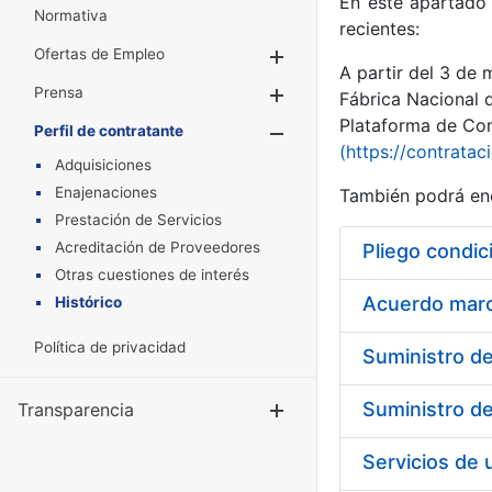
En este apartado 
Normativa
recientes:
Ofertas de Empleo
Mostrar/Ocultar
A partir del 3 de
Prensa
Mostrar/Ocultar
Fábrica Nacional 
Plataforma de Cont
Perfil de contratante
Mostrar/Oculta
(https://contratac
Adquisiciones
Enajenaciones
También podrá enc
Prestación de Servicios
Acreditación de Proveedores
Pliego condic
Otras cuestiones de interés
Acuerdo marco
Histórico
Política de privacidad
Transparencia
Mostrar/Ocul