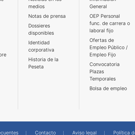
medios
General
Notas de prensa
OEP Personal
func. de carrera o
Dossieres
laboral fijo
disponibles
Ofertas de
Identidad
Empleo Público /
corporativa
bre
Empleo Fijo
Historia de la
Convocatoria
Peseta
Plazas
Temporales
Bolsa de empleo
ecuentes
Contacto
Aviso legal
Política 