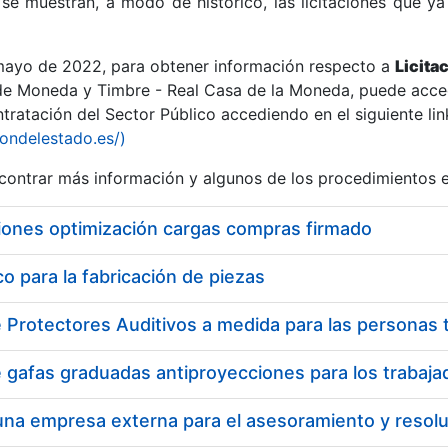
se muestran, a modo de histórico, las licitaciones que ya
 mayo de 2022, para obtener información respecto a
Licita
de Moneda y Timbre - Real Casa de la Moneda, puede acced
ratación del Sector Público accediendo en el siguiente lin
r
iondelestado.es/)
ontrar más información y algunos de los procedimientos 
iones optimización cargas compras firmado
 para la fabricación de piezas
tar