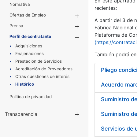
En este apartado 
Normativa
recientes:
Ofertas de Empleo
Mostrar/Ocultar
A partir del 3 de
Prensa
Mostrar/Ocultar
Fábrica Nacional 
Plataforma de Cont
Perfil de contratante
Mostrar/Oculta
(https://contratac
Adquisiciones
Enajenaciones
También podrá enc
Prestación de Servicios
Acreditación de Proveedores
Pliego condic
Otras cuestiones de interés
Acuerdo marco
Histórico
Política de privacidad
Transparencia
Mostrar/Ocul