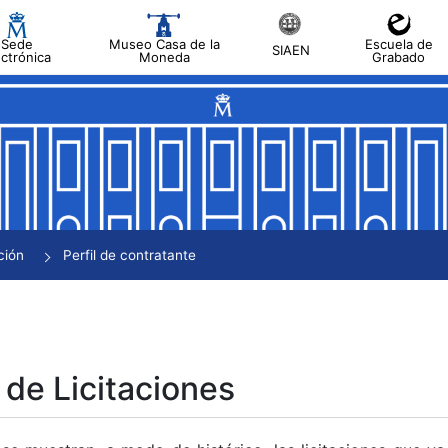
Sede
Museo Casa de la
Escuela de
SIAEN
ectrónica
Moneda
Grabado
tar
tar
tar
tar
ción
Perfil de contratante
tar
 de Licitaciones