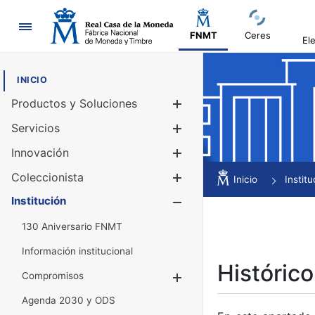
Navegación
FNMT
Ceres
El
INICIO
Productos y Soluciones
Mostrar/Ocul
Servicios
Mostrar/Ocul
Innovación
Mostrar/Ocul
Coleccionista
Mostrar/Ocul
Inicio
Institu
Institución
Mostrar/Ocul
130 Aniversario FNMT
Información institucional
Histórico
Compromisos
Mostrar/Ocultar
Agenda 2030 y ODS