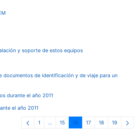
RCM
alación y soporte de estos equipos
e documentos de identificación y de viaje para un
gos durante el año 2011
ante el año 2011
1
...
15
16
17
18
19
Página
Páginas intermedias Use TAB para des
Página
Página
Página
Página
Página