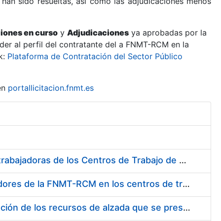
 han sido resueltas, así como las adjudicaciones menos
ciones en curso
y
Adjudicaciones
ya aprobadas por la
er al perfil del contratante del a FNMT-RCM en la
k:
Plataforma de Contratación del Sector Público
en
portallicitacion.fnmt.es
Suministro de Protectores Auditivos a medida para las personas trabajadoras de los Centros de Trabajo de Madrid y Burgos
Suministro de gafas graduadas antiproyecciones para los trabajadores de la FNMT-RCM en los centros de trabajo de Madrid y Burgos
Servicios de una empresa externa para el asesoramiento y resolución de los recursos de alzada que se presentan relacionados con procesos de selección para la FNMT-RCM