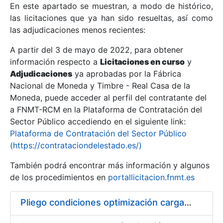
En este apartado se muestran, a modo de histórico,
las licitaciones que ya han sido resueltas, así como
Mostrar/Ocultar
las adjudicaciones menos recientes:
Mostrar/Ocultar
A partir del 3 de mayo de 2022, para obtener
información respecto a
Mostrar/Ocultar
Licitaciones en curso
y
Adjudicaciones
ya aprobadas por la Fábrica
Nacional de Moneda y Timbre - Real Casa de la
Moneda, puede acceder al perfil del contratante del
a FNMT-RCM en la Plataforma de Contratación del
Sector Público accediendo en el siguiente link:
Plataforma de Contratación del Sector Público
(https://contrataciondelestado.es/)
También podrá encontrar más información y algunos
de los procedimientos en
portallicitacion.fnmt.es
Mostrar/Ocultar
Pliego condiciones optimización cargas compras firmado