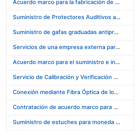
Acuerdo marco para la fabricación de piezas
Suministro de Protectores Auditivos a medida para las personas trabajadoras de los Centros de Trabajo de Madrid y Burgos
Suministro de gafas graduadas antiproyecciones para los trabajadores de la FNMT-RCM en los centros de trabajo de Madrid y Burgos
Servicios de una empresa externa para el asesoramiento y resolución de los recursos de alzada que se presentan relacionados con procesos de selección para la FNMT-RCM
Acuerdo marco para el suministro e instalación de persianas, estores y otros complementos
Servicio de Calibración y Verificación Externa de los Equipos de Medición del Servicio de Prevención de la FNMT-RCM
Conexión mediante Fibra Óptica de los Centros de Proceso de Datos (CPDs) de las sedes de la FNMT-RCM de Burgos y Madrid
Contratación de acuerdo marco para el Suministro de Material de Electricidad para la Fábrica Nacional de Moneda y Timbre-Real Casa de la Moneda en su centro de trabajo de Burgos
Suministro de estuches para moneda de 30 €