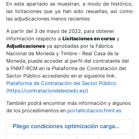
En este apartado se muestran, a modo de histórico,
las licitaciones que ya han sido resueltas, así como
Mostrar/Ocultar
las adjudicaciones menos recientes:
Mostrar/Ocultar
A partir del 3 de mayo de 2022, para obtener
información respecto a
Mostrar/Ocultar
Licitaciones en curso
y
Adjudicaciones
ya aprobadas por la Fábrica
Nacional de Moneda y Timbre - Real Casa de la
Moneda, puede acceder al perfil del contratante del
a FNMT-RCM en la Plataforma de Contratación del
Sector Público accediendo en el siguiente link:
Plataforma de Contratación del Sector Público
(https://contrataciondelestado.es/)
También podrá encontrar más información y algunos
de los procedimientos en
portallicitacion.fnmt.es
Mostrar/Ocultar
Pliego condiciones optimización cargas compras firmado