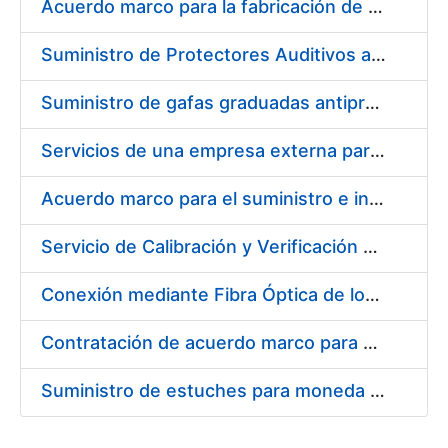
Acuerdo marco para la fabricación de piezas
Suministro de Protectores Auditivos a medida para las personas trabajadoras de los Centros de Trabajo de Madrid y Burgos
Suministro de gafas graduadas antiproyecciones para los trabajadores de la FNMT-RCM en los centros de trabajo de Madrid y Burgos
Servicios de una empresa externa para el asesoramiento y resolución de los recursos de alzada que se presentan relacionados con procesos de selección para la FNMT-RCM
Acuerdo marco para el suministro e instalación de persianas, estores y otros complementos
Servicio de Calibración y Verificación Externa de los Equipos de Medición del Servicio de Prevención de la FNMT-RCM
Conexión mediante Fibra Óptica de los Centros de Proceso de Datos (CPDs) de las sedes de la FNMT-RCM de Burgos y Madrid
Contratación de acuerdo marco para el Suministro de Material de Electricidad para la Fábrica Nacional de Moneda y Timbre-Real Casa de la Moneda en su centro de trabajo de Burgos
Suministro de estuches para moneda de 30 €