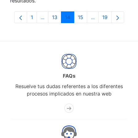
resultados.
1
...
13
14
15
...
19
Página
Páginas intermedias Use TAB para despla
Página
Página
Página
Páginas intermedia
Página
FAQs
Resuelve tus dudas referentes a los diferentes
procesos implicados en nuestra web