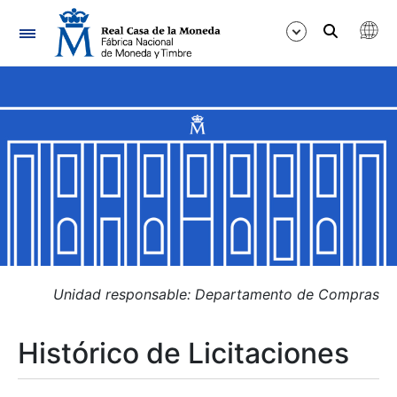
Navegación
Mostrar/Ocultar
Mostrar/Ocultar
Mostrar/Ocultar
Mostrar/Ocultar
Mostrar/Ocultar
Unidad responsable: Departamento de Compras
Histórico de Licitaciones
Mostrar/Ocultar