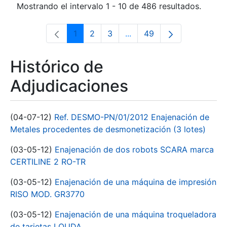
Mostrando el intervalo 1 - 10 de 486 resultados.
1
2
3
...
49
Página
Página
Página
Páginas intermedias Use 
Página
Histórico de
Adjudicaciones
(04-07-12)
Ref. DESMO-PN/01/2012 Enajenación de
Metales procedentes de desmonetización (3 lotes)
(03-05-12)
Enajenación de dos robots SCARA marca
CERTILINE 2 RO-TR
(03-05-12)
Enajenación de una máquina de impresión
RISO MOD. GR3770
(03-05-12)
Enajenación de una máquina troqueladora
de tarjetas LOUDA