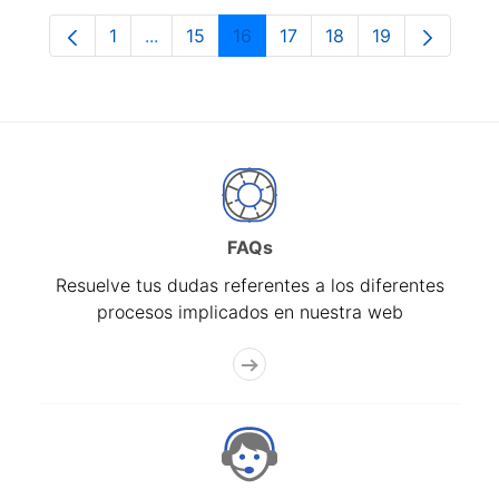
1
...
15
16
17
18
19
Página
Páginas intermedias Use TAB para despla
Página
Página
Página
Página
Página
FAQs
Resuelve tus dudas referentes a los diferentes
procesos implicados en nuestra web