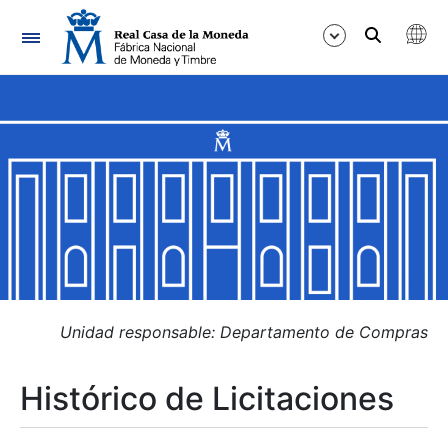
Navegación
Mostrar/Ocultar
Mostrar/Ocultar
Mostrar/Ocultar
Mostrar/Ocultar
Mostrar/Ocultar
Unidad responsable: Departamento de Compras
Histórico de Licitaciones
Mostrar/Ocultar