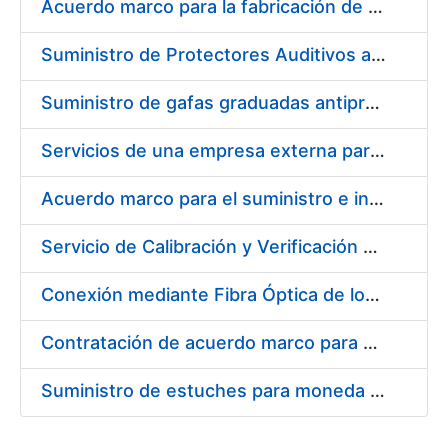
Acuerdo marco para la fabricación de piezas
Suministro de Protectores Auditivos a medida para las personas trabajadoras de los Centros de Trabajo de Madrid y Burgos
Suministro de gafas graduadas antiproyecciones para los trabajadores de la FNMT-RCM en los centros de trabajo de Madrid y Burgos
Servicios de una empresa externa para el asesoramiento y resolución de los recursos de alzada que se presentan relacionados con procesos de selección para la FNMT-RCM
Acuerdo marco para el suministro e instalación de persianas, estores y otros complementos
Servicio de Calibración y Verificación Externa de los Equipos de Medición del Servicio de Prevención de la FNMT-RCM
Conexión mediante Fibra Óptica de los Centros de Proceso de Datos (CPDs) de las sedes de la FNMT-RCM de Burgos y Madrid
Contratación de acuerdo marco para el Suministro de Material de Electricidad para la Fábrica Nacional de Moneda y Timbre-Real Casa de la Moneda en su centro de trabajo de Burgos
Suministro de estuches para moneda de 30 €