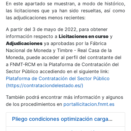
En este apartado se muestran, a modo de histórico,
las licitaciones que ya han sido resueltas, así como
Mostrar/Ocultar
las adjudicaciones menos recientes:
Mostrar/Ocultar
A partir del 3 de mayo de 2022, para obtener
información respecto a
Mostrar/Ocultar
Licitaciones en curso
y
Adjudicaciones
ya aprobadas por la Fábrica
Nacional de Moneda y Timbre - Real Casa de la
Moneda, puede acceder al perfil del contratante del
a FNMT-RCM en la Plataforma de Contratación del
Sector Público accediendo en el siguiente link:
Plataforma de Contratación del Sector Público
(https://contrataciondelestado.es/)
También podrá encontrar más información y algunos
de los procedimientos en
portallicitacion.fnmt.es
Mostrar/Ocultar
Pliego condiciones optimización cargas compras firmado