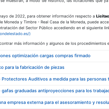
se muestran, a modo de histórico, las licitaciones que ya
 mayo de 2022, para obtener información respecto a
Licita
de Moneda y Timbre - Real Casa de la Moneda, puede acced
ratación del Sector Público accediendo en el siguiente lin
r
iondelestado.es/)
ontrar más información y algunos de los procedimientos 
iones optimización cargas compras firmado
 para la fabricación de piezas
tar