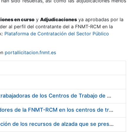
 han sido resueltas, así como las adjudicaciones menos
ciones en curso
y
Adjudicaciones
ya aprobadas por la
er al perfil del contratante del a FNMT-RCM en la
k:
Plataforma de Contratación del Sector Público
en
portallicitacion.fnmt.es
Suministro de Protectores Auditivos a medida para las personas trabajadoras de los Centros de Trabajo de Madrid y Burgos
Suministro de gafas graduadas antiproyecciones para los trabajadores de la FNMT-RCM en los centros de trabajo de Madrid y Burgos
Servicios de una empresa externa para el asesoramiento y resolución de los recursos de alzada que se presentan relacionados con procesos de selección para la FNMT-RCM