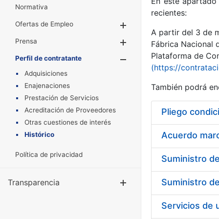
En este apartado 
Normativa
recientes:
Ofertas de Empleo
Mostrar/Ocultar
A partir del 3 de
Prensa
Mostrar/Ocultar
Fábrica Nacional 
Plataforma de Cont
Perfil de contratante
Mostrar/Oculta
(https://contratac
Adquisiciones
Enajenaciones
También podrá enc
Prestación de Servicios
Acreditación de Proveedores
Pliego condic
Otras cuestiones de interés
Acuerdo marco
Histórico
Política de privacidad
Transparencia
Mostrar/Ocul