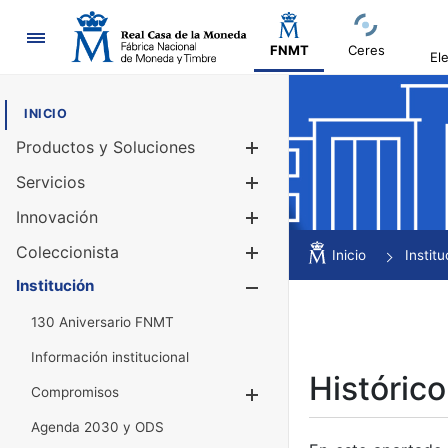
Navegación
FNMT
Ceres
El
INICIO
Productos y Soluciones
Mostrar/Ocul
Servicios
Mostrar/Ocul
Innovación
Mostrar/Ocul
Coleccionista
Mostrar/Ocul
Inicio
Institu
Institución
Mostrar/Ocul
130 Aniversario FNMT
Información institucional
Histórico
Compromisos
Mostrar/Ocultar
Agenda 2030 y ODS