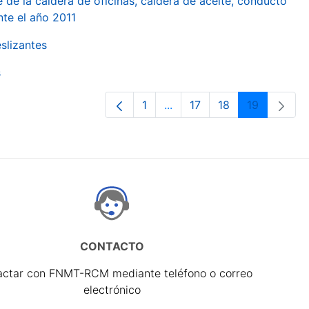
 de la caldera de oficinas, caldera de aceite, conducto
te el año 2011
slizantes
s
1
...
17
18
19
Página
Páginas intermedias Use T
Página
Página
Página
CONTACTO
actar con FNMT-RCM mediante teléfono o correo
electrónico