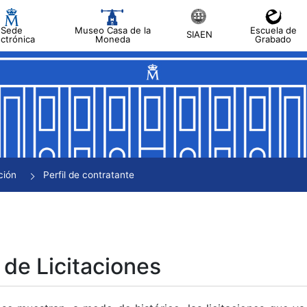
Sede
Museo Casa de la
Escuela de
SIAEN
ectrónica
Moneda
Grabado
tar
tar
tar
tar
ción
Perfil de contratante
tar
 de Licitaciones