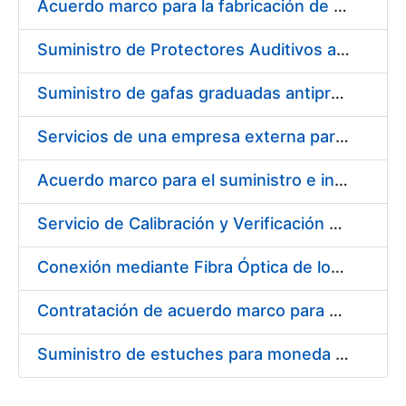
Acuerdo marco para la fabricación de piezas
Suministro de Protectores Auditivos a medida para las personas trabajadoras de los Centros de Trabajo de Madrid y Burgos
Suministro de gafas graduadas antiproyecciones para los trabajadores de la FNMT-RCM en los centros de trabajo de Madrid y Burgos
Servicios de una empresa externa para el asesoramiento y resolución de los recursos de alzada que se presentan relacionados con procesos de selección para la FNMT-RCM
Acuerdo marco para el suministro e instalación de persianas, estores y otros complementos
Servicio de Calibración y Verificación Externa de los Equipos de Medición del Servicio de Prevención de la FNMT-RCM
Conexión mediante Fibra Óptica de los Centros de Proceso de Datos (CPDs) de las sedes de la FNMT-RCM de Burgos y Madrid
Contratación de acuerdo marco para el Suministro de Material de Electricidad para la Fábrica Nacional de Moneda y Timbre-Real Casa de la Moneda en su centro de trabajo de Burgos
Suministro de estuches para moneda de 30 €