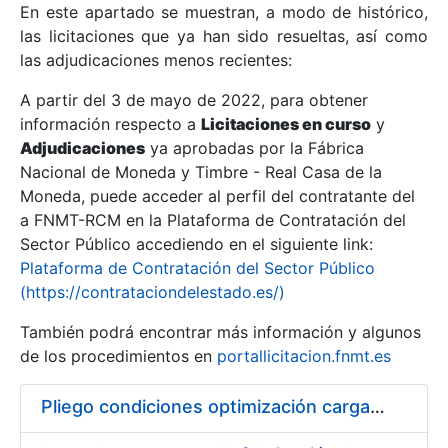
En este apartado se muestran, a modo de histórico,
las licitaciones que ya han sido resueltas, así como
Mostrar/Ocultar
las adjudicaciones menos recientes:
Mostrar/Ocultar
A partir del 3 de mayo de 2022, para obtener
información respecto a
Mostrar/Ocultar
Licitaciones en curso
y
Adjudicaciones
ya aprobadas por la Fábrica
Nacional de Moneda y Timbre - Real Casa de la
Moneda, puede acceder al perfil del contratante del
a FNMT-RCM en la Plataforma de Contratación del
Sector Público accediendo en el siguiente link:
Plataforma de Contratación del Sector Público
(https://contrataciondelestado.es/)
También podrá encontrar más información y algunos
de los procedimientos en
portallicitacion.fnmt.es
Mostrar/Ocultar
Pliego condiciones optimización cargas compras firmado