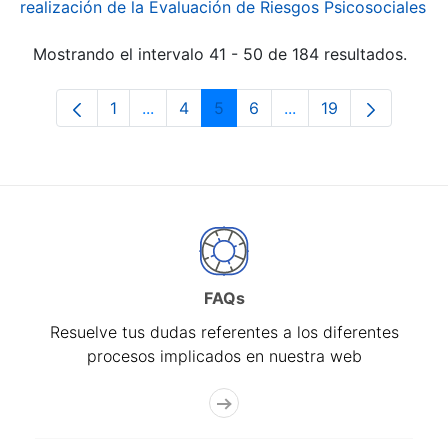
realización de la Evaluación de Riesgos Psicosociales
Mostrando el intervalo 41 - 50 de 184 resultados.
1
...
4
5
6
...
19
Página
Páginas intermedias Use TAB para desp
Página
Página
Página
Páginas intermedias
Página
FAQs
Resuelve tus dudas referentes a los diferentes
procesos implicados en nuestra web