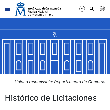
Navegación
Mostrar/Ocultar
Mostrar/Ocultar
Mostrar/Ocultar
Mostrar/Ocultar
Mostrar/Ocultar
Unidad responsable: Departamento de Compras
Histórico de Licitaciones
Mostrar/Ocultar