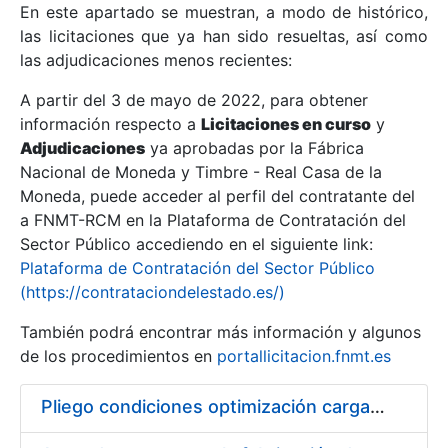
En este apartado se muestran, a modo de histórico,
las licitaciones que ya han sido resueltas, así como
Mostrar/Ocultar
las adjudicaciones menos recientes:
Mostrar/Ocultar
A partir del 3 de mayo de 2022, para obtener
información respecto a
Mostrar/Ocultar
Licitaciones en curso
y
Adjudicaciones
ya aprobadas por la Fábrica
Nacional de Moneda y Timbre - Real Casa de la
Moneda, puede acceder al perfil del contratante del
a FNMT-RCM en la Plataforma de Contratación del
Sector Público accediendo en el siguiente link:
Plataforma de Contratación del Sector Público
(https://contrataciondelestado.es/)
También podrá encontrar más información y algunos
de los procedimientos en
portallicitacion.fnmt.es
Mostrar/Ocultar
Pliego condiciones optimización cargas compras firmado