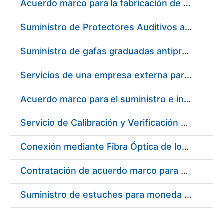
Acuerdo marco para la fabricación de piezas
Suministro de Protectores Auditivos a medida para las personas trabajadoras de los Centros de Trabajo de Madrid y Burgos
Suministro de gafas graduadas antiproyecciones para los trabajadores de la FNMT-RCM en los centros de trabajo de Madrid y Burgos
Servicios de una empresa externa para el asesoramiento y resolución de los recursos de alzada que se presentan relacionados con procesos de selección para la FNMT-RCM
Acuerdo marco para el suministro e instalación de persianas, estores y otros complementos
Servicio de Calibración y Verificación Externa de los Equipos de Medición del Servicio de Prevención de la FNMT-RCM
Conexión mediante Fibra Óptica de los Centros de Proceso de Datos (CPDs) de las sedes de la FNMT-RCM de Burgos y Madrid
Contratación de acuerdo marco para el Suministro de Material de Electricidad para la Fábrica Nacional de Moneda y Timbre-Real Casa de la Moneda en su centro de trabajo de Burgos
Suministro de estuches para moneda de 30 €