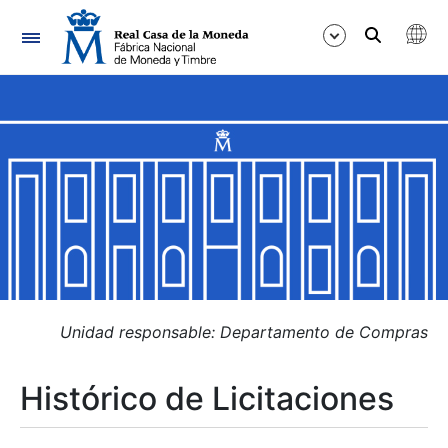
Navegación
Mostrar/Ocultar
Mostrar/Ocultar
Mostrar/Ocultar
Mostrar/Ocultar
Mostrar/Ocultar
Unidad responsable: Departamento de Compras
Histórico de Licitaciones
Mostrar/Ocultar