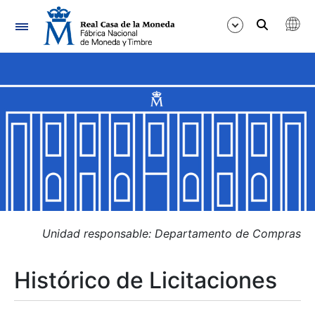
Navegación
Mostrar/Ocultar
Mostrar/Ocultar
Mostrar/Ocultar
Mostrar/Ocultar
Mostrar/Ocultar
Unidad responsable: Departamento de Compras
Histórico de Licitaciones
Mostrar/Ocultar