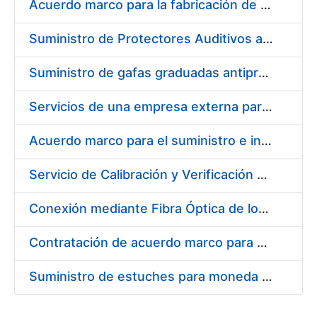
Acuerdo marco para la fabricación de piezas
Suministro de Protectores Auditivos a medida para las personas trabajadoras de los Centros de Trabajo de Madrid y Burgos
Suministro de gafas graduadas antiproyecciones para los trabajadores de la FNMT-RCM en los centros de trabajo de Madrid y Burgos
Servicios de una empresa externa para el asesoramiento y resolución de los recursos de alzada que se presentan relacionados con procesos de selección para la FNMT-RCM
Acuerdo marco para el suministro e instalación de persianas, estores y otros complementos
Servicio de Calibración y Verificación Externa de los Equipos de Medición del Servicio de Prevención de la FNMT-RCM
Conexión mediante Fibra Óptica de los Centros de Proceso de Datos (CPDs) de las sedes de la FNMT-RCM de Burgos y Madrid
Contratación de acuerdo marco para el Suministro de Material de Electricidad para la Fábrica Nacional de Moneda y Timbre-Real Casa de la Moneda en su centro de trabajo de Burgos
Suministro de estuches para moneda de 30 €