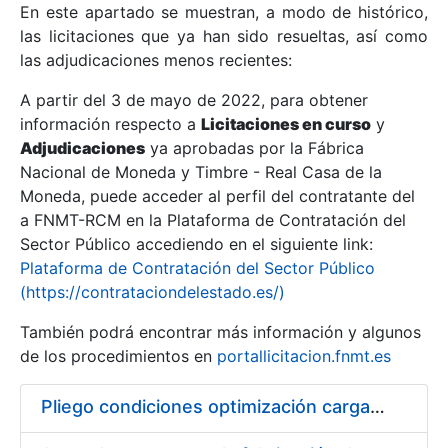
En este apartado se muestran, a modo de histórico,
las licitaciones que ya han sido resueltas, así como
Mostrar/Ocultar
las adjudicaciones menos recientes:
Mostrar/Ocultar
A partir del 3 de mayo de 2022, para obtener
información respecto a
Mostrar/Ocultar
Licitaciones en curso
y
Adjudicaciones
ya aprobadas por la Fábrica
Nacional de Moneda y Timbre - Real Casa de la
Moneda, puede acceder al perfil del contratante del
a FNMT-RCM en la Plataforma de Contratación del
Sector Público accediendo en el siguiente link:
Plataforma de Contratación del Sector Público
(https://contrataciondelestado.es/)
También podrá encontrar más información y algunos
de los procedimientos en
portallicitacion.fnmt.es
Mostrar/Ocultar
Pliego condiciones optimización cargas compras firmado