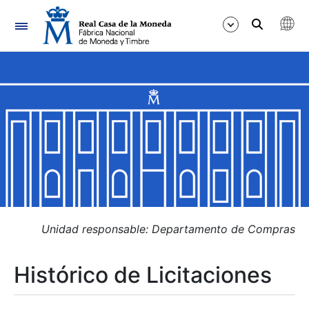
Navegación
Mostrar/Ocultar
Mostrar/Ocultar
Mostrar/Ocultar
Mostrar/Ocultar
Mostrar/Ocultar
Unidad responsable: Departamento de Compras
Histórico de Licitaciones
Mostrar/Ocultar