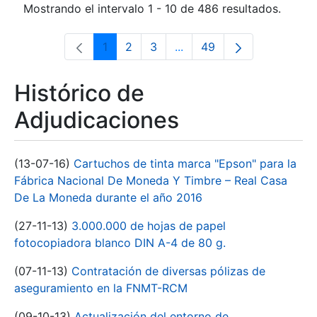
Mostrando el intervalo 1 - 10 de 486 resultados.
1
2
3
...
49
Página
Página
Página
Páginas intermedias Use 
Página
Histórico de
Adjudicaciones
(13-07-16)
Cartuchos de tinta marca "Epson" para la
Fábrica Nacional De Moneda Y Timbre – Real Casa
De La Moneda durante el año 2016
(27-11-13)
3.000.000 de hojas de papel
fotocopiadora blanco DIN A-4 de 80 g.
(07-11-13)
Contratación de diversas pólizas de
aseguramiento en la FNMT-RCM
(09-10-13)
Actualización del entorno de