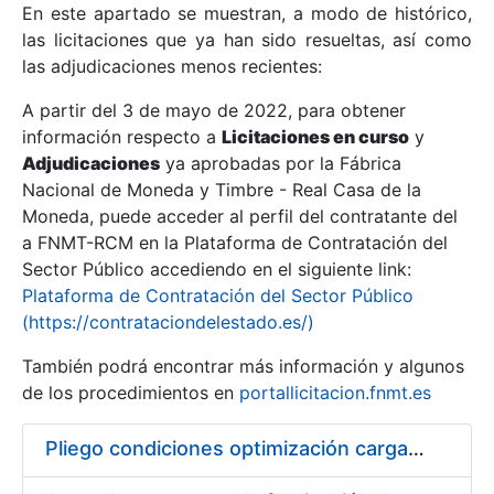
En este apartado se muestran, a modo de histórico,
las licitaciones que ya han sido resueltas, así como
Mostrar/Ocultar
las adjudicaciones menos recientes:
Mostrar/Ocultar
A partir del 3 de mayo de 2022, para obtener
información respecto a
Mostrar/Ocultar
Licitaciones en curso
y
Adjudicaciones
ya aprobadas por la Fábrica
Nacional de Moneda y Timbre - Real Casa de la
Moneda, puede acceder al perfil del contratante del
a FNMT-RCM en la Plataforma de Contratación del
Sector Público accediendo en el siguiente link:
Plataforma de Contratación del Sector Público
(https://contrataciondelestado.es/)
También podrá encontrar más información y algunos
de los procedimientos en
portallicitacion.fnmt.es
Mostrar/Ocultar
Pliego condiciones optimización cargas compras firmado