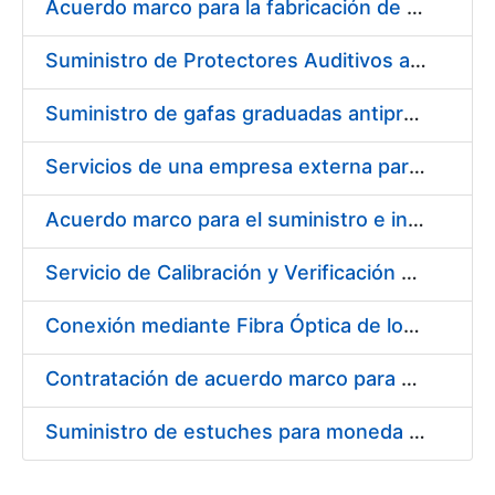
Acuerdo marco para la fabricación de piezas
Suministro de Protectores Auditivos a medida para las personas trabajadoras de los Centros de Trabajo de Madrid y Burgos
Suministro de gafas graduadas antiproyecciones para los trabajadores de la FNMT-RCM en los centros de trabajo de Madrid y Burgos
Servicios de una empresa externa para el asesoramiento y resolución de los recursos de alzada que se presentan relacionados con procesos de selección para la FNMT-RCM
Acuerdo marco para el suministro e instalación de persianas, estores y otros complementos
Servicio de Calibración y Verificación Externa de los Equipos de Medición del Servicio de Prevención de la FNMT-RCM
Conexión mediante Fibra Óptica de los Centros de Proceso de Datos (CPDs) de las sedes de la FNMT-RCM de Burgos y Madrid
Contratación de acuerdo marco para el Suministro de Material de Electricidad para la Fábrica Nacional de Moneda y Timbre-Real Casa de la Moneda en su centro de trabajo de Burgos
Suministro de estuches para moneda de 30 €