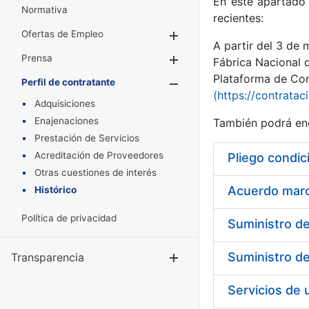
En este apartado 
Normativa
recientes:
Ofertas de Empleo
Mostrar/Ocultar
A partir del 3 de
Prensa
Mostrar/Ocultar
Fábrica Nacional 
Plataforma de Cont
Perfil de contratante
Mostrar/Oculta
(https://contratac
Adquisiciones
Enajenaciones
También podrá enc
Prestación de Servicios
Acreditación de Proveedores
Pliego condic
Otras cuestiones de interés
Acuerdo marco
Histórico
Política de privacidad
Transparencia
Mostrar/Ocul