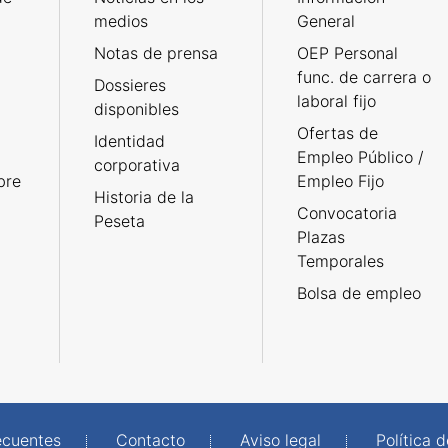
medios
General
Notas de prensa
OEP Personal
func. de carrera o
Dossieres
laboral fijo
disponibles
Ofertas de
Identidad
Empleo Público /
corporativa
bre
Empleo Fijo
Historia de la
Convocatoria
Peseta
Plazas
Temporales
Bolsa de empleo
ecuentes
Contacto
Aviso legal
Política 