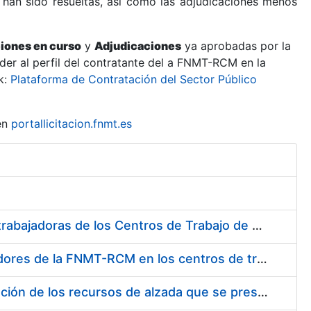
 han sido resueltas, así como las adjudicaciones menos
ciones en curso
y
Adjudicaciones
ya aprobadas por la
er al perfil del contratante del a FNMT-RCM en la
k:
Plataforma de Contratación del Sector Público
en
portallicitacion.fnmt.es
Suministro de Protectores Auditivos a medida para las personas trabajadoras de los Centros de Trabajo de Madrid y Burgos
Suministro de gafas graduadas antiproyecciones para los trabajadores de la FNMT-RCM en los centros de trabajo de Madrid y Burgos
Servicios de una empresa externa para el asesoramiento y resolución de los recursos de alzada que se presentan relacionados con procesos de selección para la FNMT-RCM