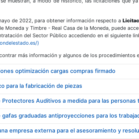
se muestran, a modo de histórico, las licitaciones que ya
 mayo de 2022, para obtener información respecto a
Licita
de Moneda y Timbre - Real Casa de la Moneda, puede acced
ratación del Sector Público accediendo en el siguiente lin
r
iondelestado.es/)
ontrar más información y algunos de los procedimientos 
iones optimización cargas compras firmado
 para la fabricación de piezas
tar