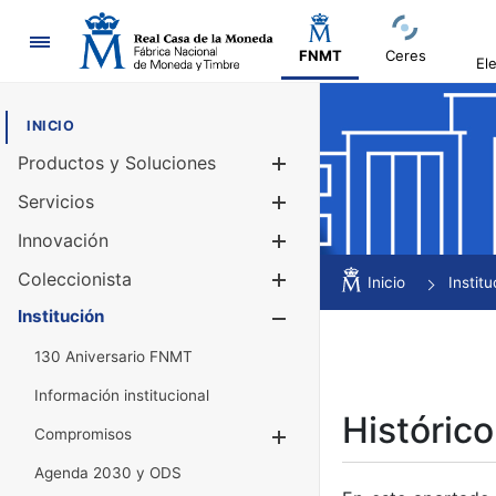
Navegación
FNMT
Ceres
El
INICIO
Productos y Soluciones
Mostrar/Ocul
Servicios
Mostrar/Ocul
Innovación
Mostrar/Ocul
Coleccionista
Mostrar/Ocul
Inicio
Institu
Institución
Mostrar/Ocul
130 Aniversario FNMT
Información institucional
Histórico
Compromisos
Mostrar/Ocultar
Agenda 2030 y ODS