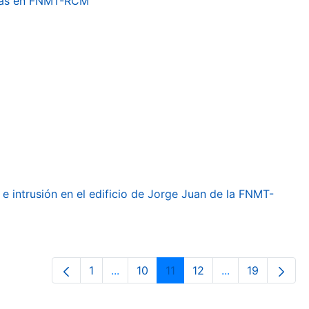
etas en FNMT-RCM
e intrusión en el edificio de Jorge Juan de la FNMT-
1
...
10
11
12
...
19
Página
Páginas intermedias Use TAB para de
Página
Página
Página
Páginas interme
Página