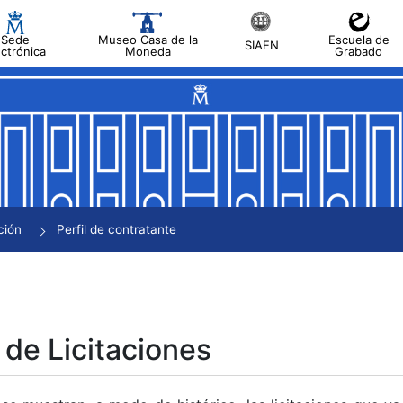
Sede
Museo Casa de la
Escuela de
SIAEN
ectrónica
Moneda
Grabado
tar
tar
tar
tar
ción
Perfil de contratante
tar
 de Licitaciones