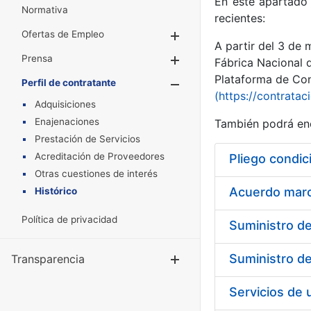
En este apartado 
Normativa
recientes:
Ofertas de Empleo
Mostrar/Ocultar
A partir del 3 de
Prensa
Mostrar/Ocultar
Fábrica Nacional 
Plataforma de Cont
Perfil de contratante
Mostrar/Oculta
(https://contratac
Adquisiciones
Enajenaciones
También podrá enc
Prestación de Servicios
Acreditación de Proveedores
Pliego condic
Otras cuestiones de interés
Acuerdo marco
Histórico
Política de privacidad
Transparencia
Mostrar/Ocul