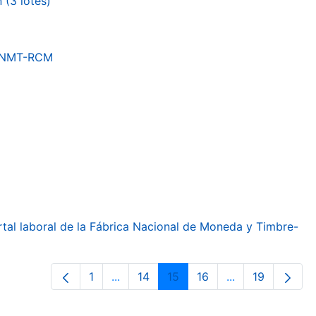
(3 lotes)
a FNMT-RCM
ortal laboral de la Fábrica Nacional de Moneda y Timbre-
1
...
14
15
16
...
19
Página
Páginas intermedias Use TAB para de
Página
Página
Página
Páginas interme
Página