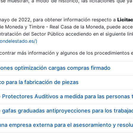
se muestran, a modo de histórico, las licitaciones que ya
 mayo de 2022, para obtener información respecto a
Licita
de Moneda y Timbre - Real Casa de la Moneda, puede acced
ratación del Sector Público accediendo en el siguiente lin
r
iondelestado.es/)
ontrar más información y algunos de los procedimientos 
iones optimización cargas compras firmado
 para la fabricación de piezas
tar