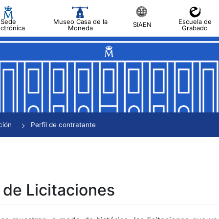
Sede
Museo Casa de la
Escuela de
SIAEN
ectrónica
Moneda
Grabado
tar
tar
tar
tar
ción
Perfil de contratante
tar
 de Licitaciones