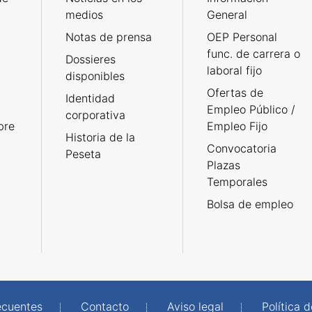
medios
General
Notas de prensa
OEP Personal
func. de carrera o
Dossieres
laboral fijo
disponibles
Ofertas de
Identidad
Empleo Público /
corporativa
bre
Empleo Fijo
Historia de la
Convocatoria
Peseta
Plazas
Temporales
Bolsa de empleo
ecuentes
Contacto
Aviso legal
Política 