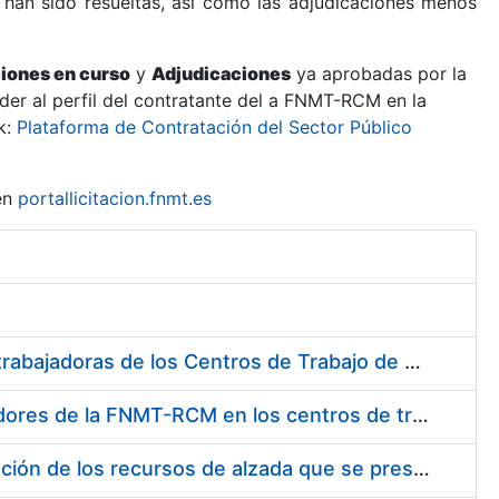
 han sido resueltas, así como las adjudicaciones menos
ciones en curso
y
Adjudicaciones
ya aprobadas por la
er al perfil del contratante del a FNMT-RCM en la
k:
Plataforma de Contratación del Sector Público
en
portallicitacion.fnmt.es
Suministro de Protectores Auditivos a medida para las personas trabajadoras de los Centros de Trabajo de Madrid y Burgos
Suministro de gafas graduadas antiproyecciones para los trabajadores de la FNMT-RCM en los centros de trabajo de Madrid y Burgos
Servicios de una empresa externa para el asesoramiento y resolución de los recursos de alzada que se presentan relacionados con procesos de selección para la FNMT-RCM