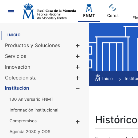
Navegación
FNMT
Ceres
El
INICIO
Productos y Soluciones
Mostrar/Ocul
Servicios
Mostrar/Ocul
Innovación
Mostrar/Ocul
Coleccionista
Mostrar/Ocul
Inicio
Institu
Institución
Mostrar/Ocul
130 Aniversario FNMT
Información institucional
Histórico
Compromisos
Mostrar/Ocultar
Agenda 2030 y ODS