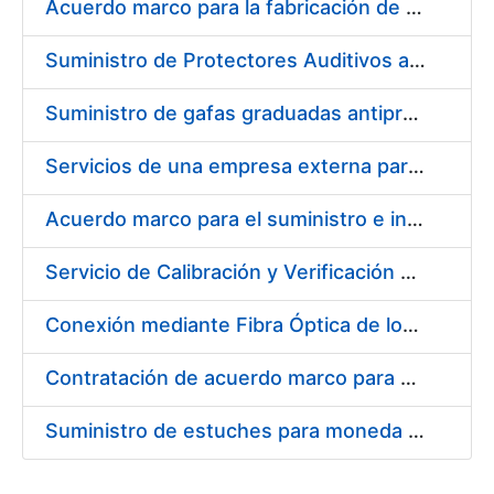
Acuerdo marco para la fabricación de piezas
Suministro de Protectores Auditivos a medida para las personas trabajadoras de los Centros de Trabajo de Madrid y Burgos
Suministro de gafas graduadas antiproyecciones para los trabajadores de la FNMT-RCM en los centros de trabajo de Madrid y Burgos
Servicios de una empresa externa para el asesoramiento y resolución de los recursos de alzada que se presentan relacionados con procesos de selección para la FNMT-RCM
Acuerdo marco para el suministro e instalación de persianas, estores y otros complementos
Servicio de Calibración y Verificación Externa de los Equipos de Medición del Servicio de Prevención de la FNMT-RCM
Conexión mediante Fibra Óptica de los Centros de Proceso de Datos (CPDs) de las sedes de la FNMT-RCM de Burgos y Madrid
Contratación de acuerdo marco para el Suministro de Material de Electricidad para la Fábrica Nacional de Moneda y Timbre-Real Casa de la Moneda en su centro de trabajo de Burgos
Suministro de estuches para moneda de 30 €