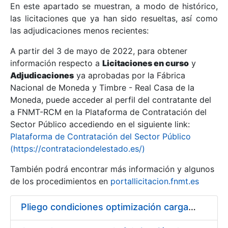
En este apartado se muestran, a modo de histórico,
las licitaciones que ya han sido resueltas, así como
Mostrar/Ocultar
las adjudicaciones menos recientes:
Mostrar/Ocultar
A partir del 3 de mayo de 2022, para obtener
información respecto a
Mostrar/Ocultar
Licitaciones en curso
y
Adjudicaciones
ya aprobadas por la Fábrica
Nacional de Moneda y Timbre - Real Casa de la
Moneda, puede acceder al perfil del contratante del
a FNMT-RCM en la Plataforma de Contratación del
Sector Público accediendo en el siguiente link:
Plataforma de Contratación del Sector Público
(https://contrataciondelestado.es/)
También podrá encontrar más información y algunos
de los procedimientos en
portallicitacion.fnmt.es
Mostrar/Ocultar
Pliego condiciones optimización cargas compras firmado