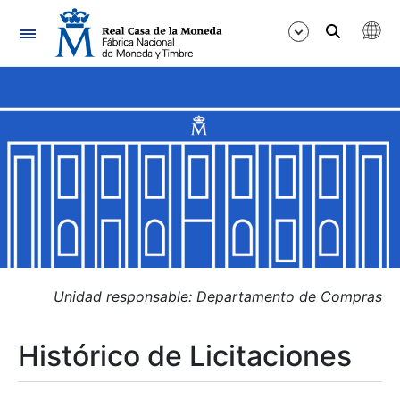
Navegación
Mostrar/Ocultar
Mostrar/Ocultar
Mostrar/Ocultar
Mostrar/Ocultar
Mostrar/Ocultar
Unidad responsable: Departamento de Compras
Histórico de Licitaciones
Mostrar/Ocultar