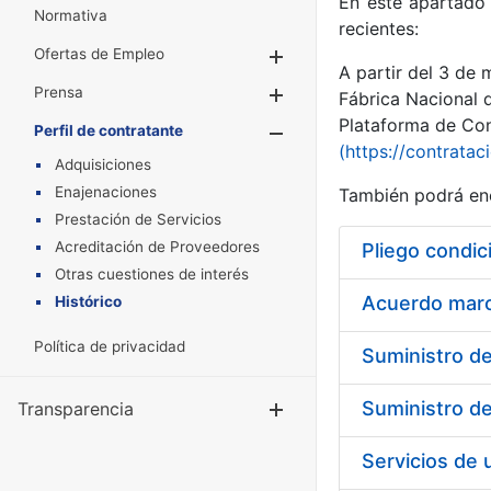
En este apartado 
Normativa
recientes:
Ofertas de Empleo
Mostrar/Ocultar
A partir del 3 de
Prensa
Mostrar/Ocultar
Fábrica Nacional 
Plataforma de Cont
Perfil de contratante
Mostrar/Oculta
(https://contratac
Adquisiciones
Enajenaciones
También podrá enc
Prestación de Servicios
Acreditación de Proveedores
Pliego condic
Otras cuestiones de interés
Acuerdo marco
Histórico
Política de privacidad
Transparencia
Mostrar/Ocul