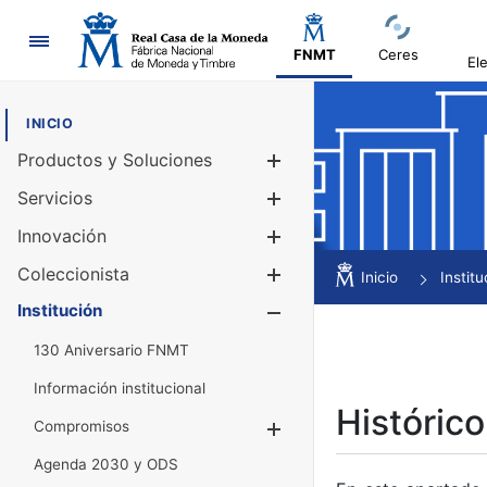
Navegación
FNMT
Ceres
El
INICIO
Productos y Soluciones
Mostrar/Ocul
Servicios
Mostrar/Ocul
Innovación
Mostrar/Ocul
Coleccionista
Mostrar/Ocul
Inicio
Institu
Institución
Mostrar/Ocul
130 Aniversario FNMT
Información institucional
Histórico
Compromisos
Mostrar/Ocultar
Agenda 2030 y ODS