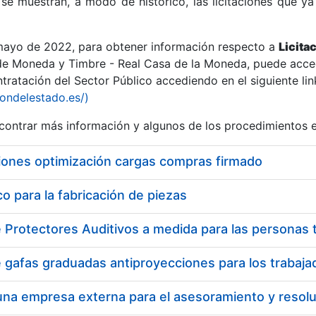
se muestran, a modo de histórico, las licitaciones que ya
 mayo de 2022, para obtener información respecto a
Licita
de Moneda y Timbre - Real Casa de la Moneda, puede acced
ratación del Sector Público accediendo en el siguiente lin
r
iondelestado.es/)
ontrar más información y algunos de los procedimientos 
iones optimización cargas compras firmado
 para la fabricación de piezas
tar