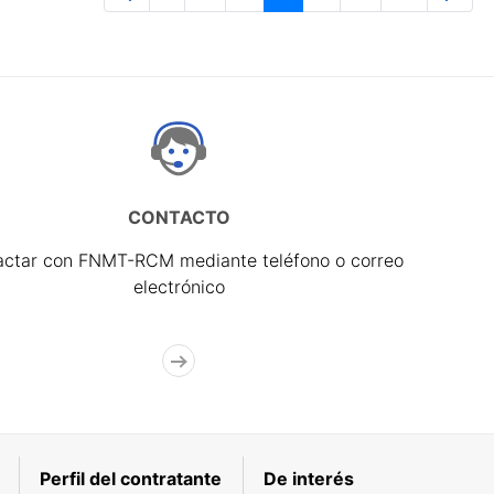
Página
Páginas intermedias Use TAB para 
Página
Página
Página
Páginas interme
Página
CONTACTO
actar con FNMT-RCM mediante teléfono o correo
electrónico
Perfil del contratante
De interés