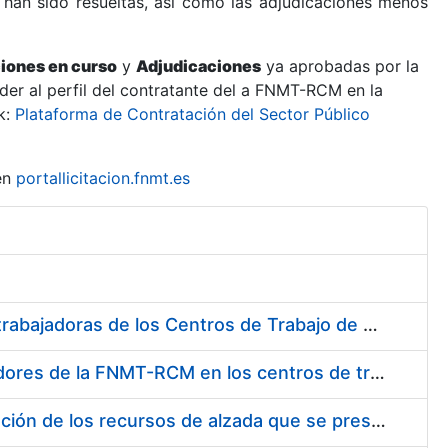
 han sido resueltas, así como las adjudicaciones menos
ciones en curso
y
Adjudicaciones
ya aprobadas por la
er al perfil del contratante del a FNMT-RCM en la
k:
Plataforma de Contratación del Sector Público
en
portallicitacion.fnmt.es
Suministro de Protectores Auditivos a medida para las personas trabajadoras de los Centros de Trabajo de Madrid y Burgos
Suministro de gafas graduadas antiproyecciones para los trabajadores de la FNMT-RCM en los centros de trabajo de Madrid y Burgos
Servicios de una empresa externa para el asesoramiento y resolución de los recursos de alzada que se presentan relacionados con procesos de selección para la FNMT-RCM