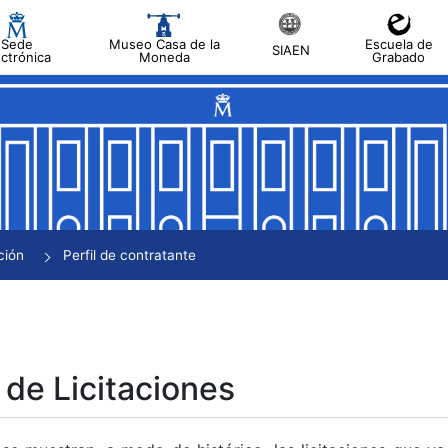
Sede
Museo Casa de la
Escuela de
SIAEN
ectrónica
Moneda
Grabado
tar
tar
tar
tar
ción
Perfil de contratante
tar
 de Licitaciones