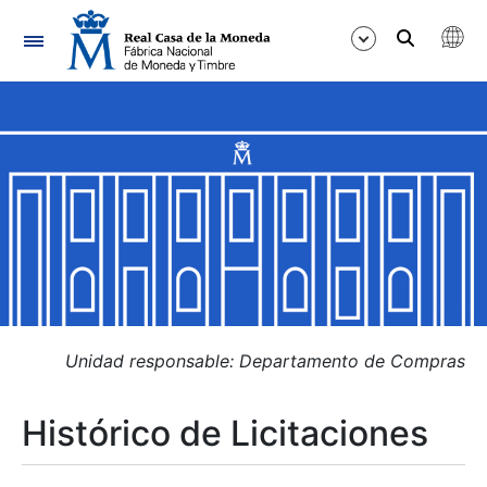
Navegación
Mostrar/Ocultar
Mostrar/Ocultar
Mostrar/Ocultar
Mostrar/Ocultar
Mostrar/Ocultar
Unidad responsable: Departamento de Compras
Histórico de Licitaciones
Mostrar/Ocultar