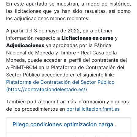
En este apartado se muestran, a modo de histórico,
las licitaciones que ya han sido resueltas, así como
Mostrar/Ocultar
las adjudicaciones menos recientes:
Mostrar/Ocultar
A partir del 3 de mayo de 2022, para obtener
información respecto a
Mostrar/Ocultar
Licitaciones en curso
y
Adjudicaciones
ya aprobadas por la Fábrica
Nacional de Moneda y Timbre - Real Casa de la
Moneda, puede acceder al perfil del contratante del
a FNMT-RCM en la Plataforma de Contratación del
Sector Público accediendo en el siguiente link:
Plataforma de Contratación del Sector Público
(https://contrataciondelestado.es/)
También podrá encontrar más información y algunos
de los procedimientos en
portallicitacion.fnmt.es
Mostrar/Ocultar
Pliego condiciones optimización cargas compras firmado