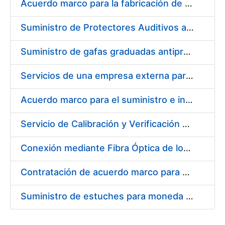
Acuerdo marco para la fabricación de piezas
Suministro de Protectores Auditivos a medida para las personas trabajadoras de los Centros de Trabajo de Madrid y Burgos
Suministro de gafas graduadas antiproyecciones para los trabajadores de la FNMT-RCM en los centros de trabajo de Madrid y Burgos
Servicios de una empresa externa para el asesoramiento y resolución de los recursos de alzada que se presentan relacionados con procesos de selección para la FNMT-RCM
Acuerdo marco para el suministro e instalación de persianas, estores y otros complementos
Servicio de Calibración y Verificación Externa de los Equipos de Medición del Servicio de Prevención de la FNMT-RCM
Conexión mediante Fibra Óptica de los Centros de Proceso de Datos (CPDs) de las sedes de la FNMT-RCM de Burgos y Madrid
Contratación de acuerdo marco para el Suministro de Material de Electricidad para la Fábrica Nacional de Moneda y Timbre-Real Casa de la Moneda en su centro de trabajo de Burgos
Suministro de estuches para moneda de 30 €