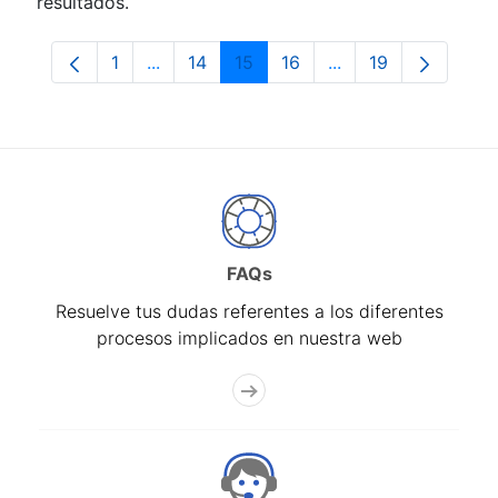
resultados.
1
...
14
15
16
...
19
Página
Páginas intermedias Use TAB para despla
Página
Página
Página
Páginas intermedia
Página
FAQs
Resuelve tus dudas referentes a los diferentes
procesos implicados en nuestra web