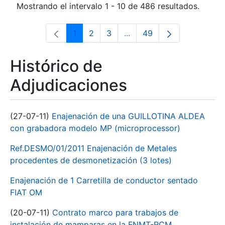
Mostrando el intervalo 1 - 10 de 486 resultados.
1
2
3
...
49
Página
Página
Página
Páginas intermedias Use 
Página
Histórico de
Adjudicaciones
(27-07-11)
Enajenación de una GUILLOTINA ALDEA
con grabadora modelo MP (microprocessor)
Ref.DESMO/01/2011 Enajenación de Metales
procedentes de desmonetización (3 lotes)
Enajenación de 1 Carretilla de conductor sentado
FIAT OM
(20-07-11)
Contrato marco para trabajos de
instalación de mamparas en la FNMT-RCM