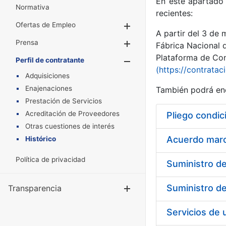
En este apartado 
Normativa
recientes:
Ofertas de Empleo
Mostrar/Ocultar
A partir del 3 de
Prensa
Mostrar/Ocultar
Fábrica Nacional 
Plataforma de Cont
Perfil de contratante
Mostrar/Oculta
(https://contratac
Adquisiciones
Enajenaciones
También podrá enc
Prestación de Servicios
Acreditación de Proveedores
Pliego condic
Otras cuestiones de interés
Acuerdo marco
Histórico
Política de privacidad
Transparencia
Mostrar/Ocul