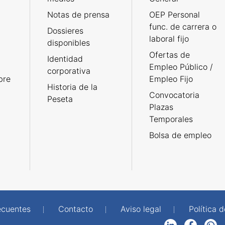
Notas de prensa
OEP Personal
func. de carrera o
Dossieres
laboral fijo
disponibles
Ofertas de
Identidad
Empleo Público /
corporativa
bre
Empleo Fijo
Historia de la
Convocatoria
Peseta
Plazas
Temporales
Bolsa de empleo
ecuentes
Contacto
Aviso legal
Política 