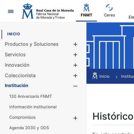
Navegación
FNMT
Ceres
El
INICIO
Productos y Soluciones
Mostrar/Ocul
Servicios
Mostrar/Ocul
Innovación
Mostrar/Ocul
Coleccionista
Mostrar/Ocul
Inicio
Institu
Institución
Mostrar/Ocul
130 Aniversario FNMT
Información institucional
Histórico
Compromisos
Mostrar/Ocultar
Agenda 2030 y ODS