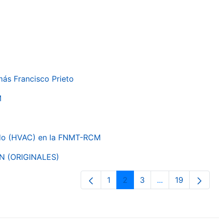
más Francisco Prieto
M
nado (HVAC) en la FNMT-RCM
ON (ORIGINALES)
1
2
3
...
19
Página
Página
Página
Páginas interme
Página