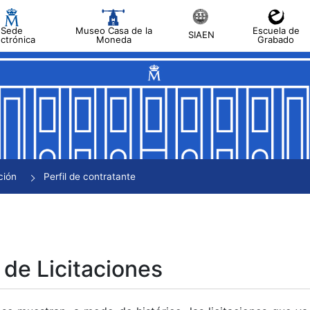
Sede
Museo Casa de la
Escuela de
SIAEN
ectrónica
Moneda
Grabado
tar
tar
tar
tar
ción
Perfil de contratante
tar
 de Licitaciones