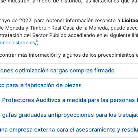
se muestran, a modo de histórico, las licitaciones que ya
 mayo de 2022, para obtener información respecto a
Licita
de Moneda y Timbre - Real Casa de la Moneda, puede acced
ratación del Sector Público accediendo en el siguiente lin
r
iondelestado.es/)
ontrar más información y algunos de los procedimientos 
iones optimización cargas compras firmado
 para la fabricación de piezas
tar