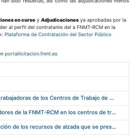
 han sido resueltas, así como las adjudicaciones menos
ciones en curso
y
Adjudicaciones
ya aprobadas por la
er al perfil del contratante del a FNMT-RCM en la
k:
Plataforma de Contratación del Sector Público
en
portallicitacion.fnmt.es
Suministro de Protectores Auditivos a medida para las personas trabajadoras de los Centros de Trabajo de Madrid y Burgos
Suministro de gafas graduadas antiproyecciones para los trabajadores de la FNMT-RCM en los centros de trabajo de Madrid y Burgos
Servicios de una empresa externa para el asesoramiento y resolución de los recursos de alzada que se presentan relacionados con procesos de selección para la FNMT-RCM