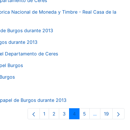
Departamento de Ceres
ábrica Nacional de Moneda y Timbre - Real Casa de la
el de Burgos durante 2013
rgos durante 2013
 del Departamento de Ceres
apel Burgos
 Burgos
a papel de Burgos durante 2013
1
2
3
4
5
...
19
Página
Página
Página
Página
Página
Páginas interme
Página