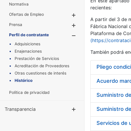
En este apartado 
Normativa
recientes:
Ofertas de Empleo
Mostrar/Ocultar
A partir del 3 de
Prensa
Mostrar/Ocultar
Fábrica Nacional 
Plataforma de Cont
Perfil de contratante
Mostrar/Oculta
(https://contratac
Adquisiciones
Enajenaciones
También podrá enc
Prestación de Servicios
Acreditación de Proveedores
Pliego condic
Otras cuestiones de interés
Acuerdo marco
Histórico
Política de privacidad
Transparencia
Mostrar/Ocul