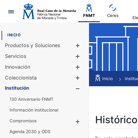
Navegación
FNMT
Ceres
El
INICIO
Productos y Soluciones
Mostrar/Ocul
Servicios
Mostrar/Ocul
Innovación
Mostrar/Ocul
Coleccionista
Mostrar/Ocul
Inicio
Institu
Institución
Mostrar/Ocul
130 Aniversario FNMT
Información institucional
Histórico
Compromisos
Mostrar/Ocultar
Agenda 2030 y ODS