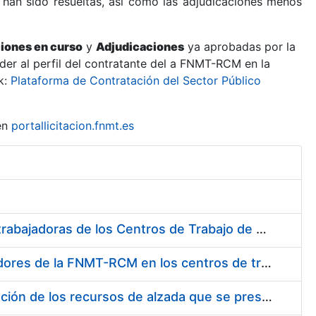
 han sido resueltas, así como las adjudicaciones menos
ciones en curso
y
Adjudicaciones
ya aprobadas por la
er al perfil del contratante del a FNMT-RCM en la
k:
Plataforma de Contratación del Sector Público
en
portallicitacion.fnmt.es
Suministro de Protectores Auditivos a medida para las personas trabajadoras de los Centros de Trabajo de Madrid y Burgos
Suministro de gafas graduadas antiproyecciones para los trabajadores de la FNMT-RCM en los centros de trabajo de Madrid y Burgos
Servicios de una empresa externa para el asesoramiento y resolución de los recursos de alzada que se presentan relacionados con procesos de selección para la FNMT-RCM