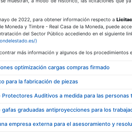
se muestran, a modo de histórico, las licitaciones que ya
 mayo de 2022, para obtener información respecto a
Licita
de Moneda y Timbre - Real Casa de la Moneda, puede acced
ratación del Sector Público accediendo en el siguiente lin
r
iondelestado.es/)
ontrar más información y algunos de los procedimientos 
iones optimización cargas compras firmado
 para la fabricación de piezas
tar