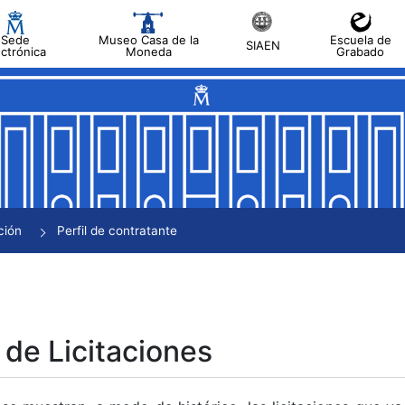
Sede
Museo Casa de la
Escuela de
SIAEN
ectrónica
Moneda
Grabado
tar
tar
tar
tar
ción
Perfil de contratante
tar
 de Licitaciones