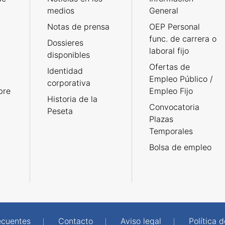
medios
General
Notas de prensa
OEP Personal
func. de carrera o
Dossieres
laboral fijo
disponibles
Ofertas de
Identidad
Empleo Público /
corporativa
bre
Empleo Fijo
Historia de la
Convocatoria
Peseta
Plazas
Temporales
Bolsa de empleo
ecuentes
Contacto
Aviso legal
Política 