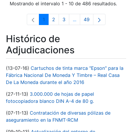
Mostrando el intervalo 1 - 10 de 486 resultados.
1
2
3
...
49
Página
Página
Página
Páginas intermedias Use 
Página
Histórico de
Adjudicaciones
(13-07-16)
Cartuchos de tinta marca "Epson" para la
Fábrica Nacional De Moneda Y Timbre – Real Casa
De La Moneda durante el año 2016
(27-11-13)
3.000.000 de hojas de papel
fotocopiadora blanco DIN A-4 de 80 g.
(07-11-13)
Contratación de diversas pólizas de
aseguramiento en la FNMT-RCM
(09-10-13)
Actualización del entorno de