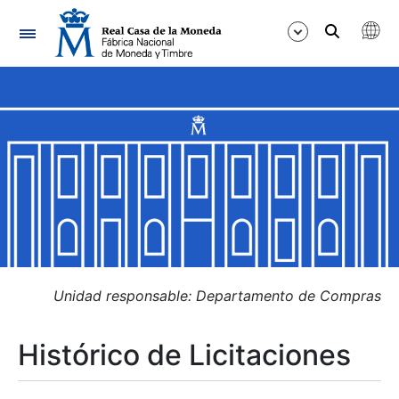
Navegación
Mostrar/Ocultar
Mostrar/Ocultar
Mostrar/Ocultar
Mostrar/Ocultar
Mostrar/Ocultar
Unidad responsable: Departamento de Compras
Histórico de Licitaciones
Mostrar/Ocultar