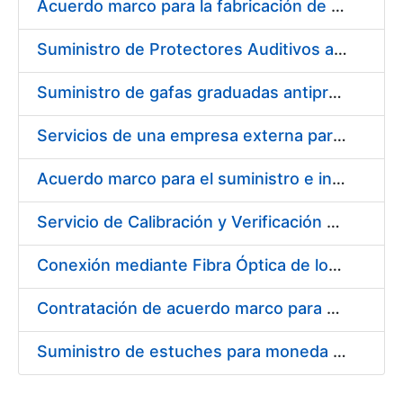
Acuerdo marco para la fabricación de piezas
Suministro de Protectores Auditivos a medida para las personas trabajadoras de los Centros de Trabajo de Madrid y Burgos
Suministro de gafas graduadas antiproyecciones para los trabajadores de la FNMT-RCM en los centros de trabajo de Madrid y Burgos
Servicios de una empresa externa para el asesoramiento y resolución de los recursos de alzada que se presentan relacionados con procesos de selección para la FNMT-RCM
Acuerdo marco para el suministro e instalación de persianas, estores y otros complementos
Servicio de Calibración y Verificación Externa de los Equipos de Medición del Servicio de Prevención de la FNMT-RCM
Conexión mediante Fibra Óptica de los Centros de Proceso de Datos (CPDs) de las sedes de la FNMT-RCM de Burgos y Madrid
Contratación de acuerdo marco para el Suministro de Material de Electricidad para la Fábrica Nacional de Moneda y Timbre-Real Casa de la Moneda en su centro de trabajo de Burgos
Suministro de estuches para moneda de 30 €