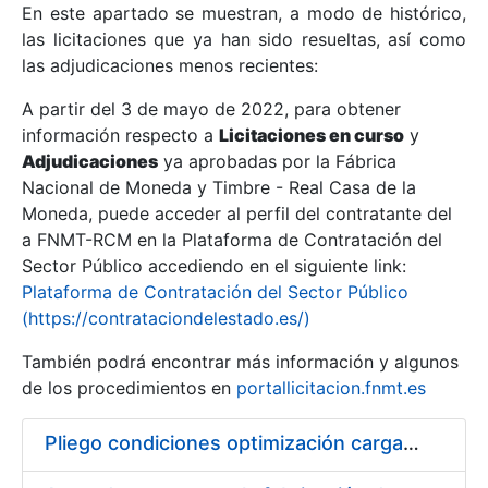
En este apartado se muestran, a modo de histórico,
las licitaciones que ya han sido resueltas, así como
Mostrar/Ocultar
las adjudicaciones menos recientes:
Mostrar/Ocultar
A partir del 3 de mayo de 2022, para obtener
información respecto a
Mostrar/Ocultar
Licitaciones en curso
y
Adjudicaciones
ya aprobadas por la Fábrica
Nacional de Moneda y Timbre - Real Casa de la
Moneda, puede acceder al perfil del contratante del
a FNMT-RCM en la Plataforma de Contratación del
Sector Público accediendo en el siguiente link:
Plataforma de Contratación del Sector Público
(https://contrataciondelestado.es/)
También podrá encontrar más información y algunos
de los procedimientos en
portallicitacion.fnmt.es
Mostrar/Ocultar
Pliego condiciones optimización cargas compras firmado