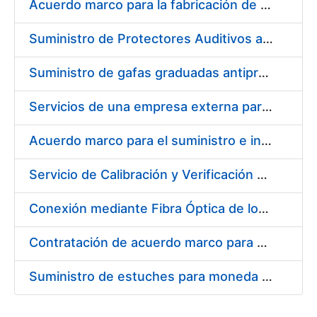
Acuerdo marco para la fabricación de piezas
Suministro de Protectores Auditivos a medida para las personas trabajadoras de los Centros de Trabajo de Madrid y Burgos
Suministro de gafas graduadas antiproyecciones para los trabajadores de la FNMT-RCM en los centros de trabajo de Madrid y Burgos
Servicios de una empresa externa para el asesoramiento y resolución de los recursos de alzada que se presentan relacionados con procesos de selección para la FNMT-RCM
Acuerdo marco para el suministro e instalación de persianas, estores y otros complementos
Servicio de Calibración y Verificación Externa de los Equipos de Medición del Servicio de Prevención de la FNMT-RCM
Conexión mediante Fibra Óptica de los Centros de Proceso de Datos (CPDs) de las sedes de la FNMT-RCM de Burgos y Madrid
Contratación de acuerdo marco para el Suministro de Material de Electricidad para la Fábrica Nacional de Moneda y Timbre-Real Casa de la Moneda en su centro de trabajo de Burgos
Suministro de estuches para moneda de 30 €