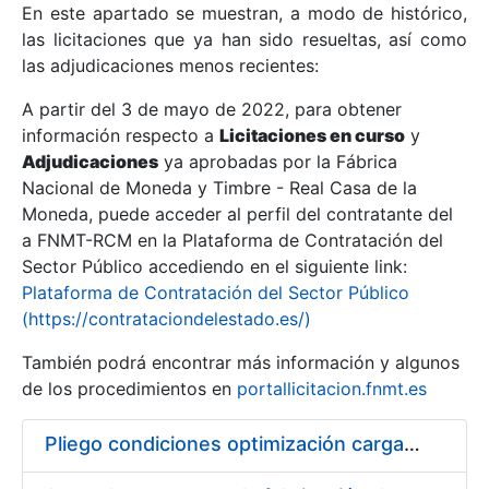
En este apartado se muestran, a modo de histórico,
las licitaciones que ya han sido resueltas, así como
Mostrar/Ocultar
las adjudicaciones menos recientes:
Mostrar/Ocultar
A partir del 3 de mayo de 2022, para obtener
información respecto a
Mostrar/Ocultar
Licitaciones en curso
y
Adjudicaciones
ya aprobadas por la Fábrica
Nacional de Moneda y Timbre - Real Casa de la
Moneda, puede acceder al perfil del contratante del
a FNMT-RCM en la Plataforma de Contratación del
Sector Público accediendo en el siguiente link:
Plataforma de Contratación del Sector Público
(https://contrataciondelestado.es/)
También podrá encontrar más información y algunos
de los procedimientos en
portallicitacion.fnmt.es
Mostrar/Ocultar
Pliego condiciones optimización cargas compras firmado