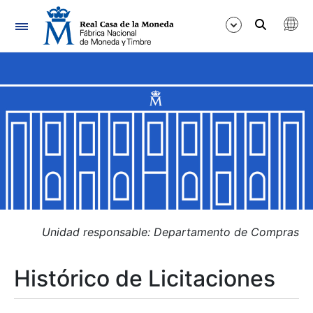
Navegación
Mostrar/Ocultar
Mostrar/Ocultar
Mostrar/Ocultar
Mostrar/Ocultar
Mostrar/Ocultar
Unidad responsable: Departamento de Compras
Histórico de Licitaciones
Mostrar/Ocultar