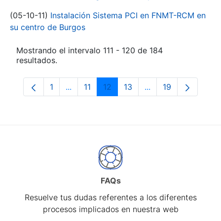
(05-10-11)
Instalación Sistema PCI en FNMT-RCM en
su centro de Burgos
Mostrando el intervalo 111 - 120 de 184
resultados.
1
...
11
12
13
...
19
Página
Páginas intermedias Use TAB para despl
Página
Página
Página
Páginas intermedia
Página
FAQs
Resuelve tus dudas referentes a los diferentes
procesos implicados en nuestra web