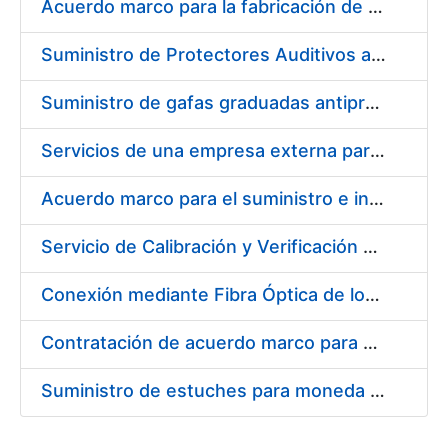
Acuerdo marco para la fabricación de piezas
Suministro de Protectores Auditivos a medida para las personas trabajadoras de los Centros de Trabajo de Madrid y Burgos
Suministro de gafas graduadas antiproyecciones para los trabajadores de la FNMT-RCM en los centros de trabajo de Madrid y Burgos
Servicios de una empresa externa para el asesoramiento y resolución de los recursos de alzada que se presentan relacionados con procesos de selección para la FNMT-RCM
Acuerdo marco para el suministro e instalación de persianas, estores y otros complementos
Servicio de Calibración y Verificación Externa de los Equipos de Medición del Servicio de Prevención de la FNMT-RCM
Conexión mediante Fibra Óptica de los Centros de Proceso de Datos (CPDs) de las sedes de la FNMT-RCM de Burgos y Madrid
Contratación de acuerdo marco para el Suministro de Material de Electricidad para la Fábrica Nacional de Moneda y Timbre-Real Casa de la Moneda en su centro de trabajo de Burgos
Suministro de estuches para moneda de 30 €