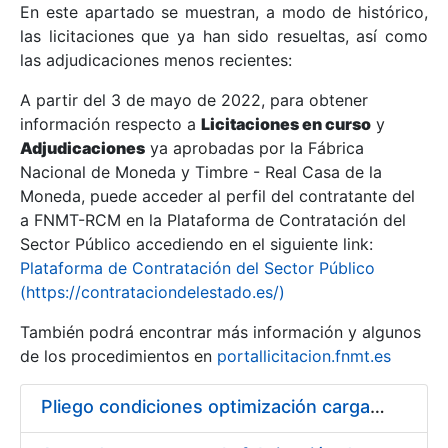
En este apartado se muestran, a modo de histórico,
las licitaciones que ya han sido resueltas, así como
Mostrar/Ocultar
las adjudicaciones menos recientes:
Mostrar/Ocultar
A partir del 3 de mayo de 2022, para obtener
información respecto a
Mostrar/Ocultar
Licitaciones en curso
y
Adjudicaciones
ya aprobadas por la Fábrica
Nacional de Moneda y Timbre - Real Casa de la
Moneda, puede acceder al perfil del contratante del
a FNMT-RCM en la Plataforma de Contratación del
Sector Público accediendo en el siguiente link:
Plataforma de Contratación del Sector Público
(https://contrataciondelestado.es/)
También podrá encontrar más información y algunos
de los procedimientos en
portallicitacion.fnmt.es
Mostrar/Ocultar
Pliego condiciones optimización cargas compras firmado