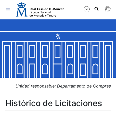
Navegación
Mostrar/Ocultar
Mostrar/Ocultar
Mostrar/Ocultar
Mostrar/Ocultar
Mostrar/Ocultar
Unidad responsable: Departamento de Compras
Histórico de Licitaciones
Mostrar/Ocultar