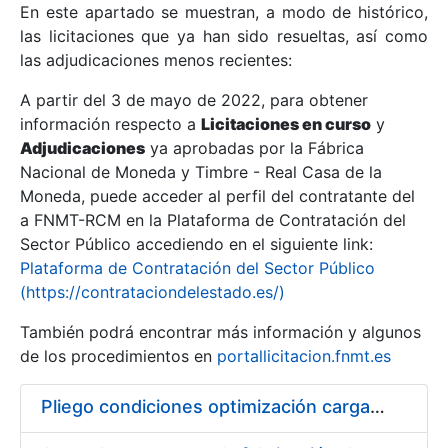
En este apartado se muestran, a modo de histórico,
las licitaciones que ya han sido resueltas, así como
Mostrar/Ocultar
las adjudicaciones menos recientes:
Mostrar/Ocultar
A partir del 3 de mayo de 2022, para obtener
información respecto a
Mostrar/Ocultar
Licitaciones en curso
y
Adjudicaciones
ya aprobadas por la Fábrica
Nacional de Moneda y Timbre - Real Casa de la
Moneda, puede acceder al perfil del contratante del
a FNMT-RCM en la Plataforma de Contratación del
Sector Público accediendo en el siguiente link:
Plataforma de Contratación del Sector Público
(https://contrataciondelestado.es/)
También podrá encontrar más información y algunos
de los procedimientos en
portallicitacion.fnmt.es
Mostrar/Ocultar
Pliego condiciones optimización cargas compras firmado