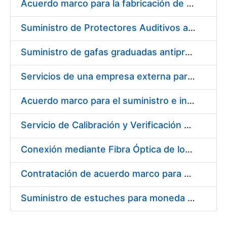
Acuerdo marco para la fabricación de piezas
Suministro de Protectores Auditivos a medida para las personas trabajadoras de los Centros de Trabajo de Madrid y Burgos
Suministro de gafas graduadas antiproyecciones para los trabajadores de la FNMT-RCM en los centros de trabajo de Madrid y Burgos
Servicios de una empresa externa para el asesoramiento y resolución de los recursos de alzada que se presentan relacionados con procesos de selección para la FNMT-RCM
Acuerdo marco para el suministro e instalación de persianas, estores y otros complementos
Servicio de Calibración y Verificación Externa de los Equipos de Medición del Servicio de Prevención de la FNMT-RCM
Conexión mediante Fibra Óptica de los Centros de Proceso de Datos (CPDs) de las sedes de la FNMT-RCM de Burgos y Madrid
Contratación de acuerdo marco para el Suministro de Material de Electricidad para la Fábrica Nacional de Moneda y Timbre-Real Casa de la Moneda en su centro de trabajo de Burgos
Suministro de estuches para moneda de 30 €