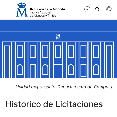
Navegación
Mostrar/Ocultar
Mostrar/Ocultar
Mostrar/Ocultar
Mostrar/Ocultar
Mostrar/Ocultar
Unidad responsable: Departamento de Compras
Histórico de Licitaciones
Mostrar/Ocultar