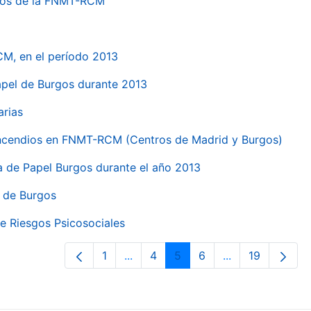
ntros de la FNMT-RCM
CM, en el período 2013
papel de Burgos durante 2013
arias
 incendios en FNMT-RCM (Centros de Madrid y Burgos)
ca de Papel Burgos durante el año 2013
l de Burgos
e Riesgos Psicosociales
1
...
4
5
6
...
19
Página
Páginas intermedias Use TAB para 
Página
Página
Página
Páginas interme
Página