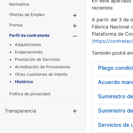
En este apartado 
Normativa
recientes:
Ofertas de Empleo
Mostrar/Ocultar
A partir del 3 de
Prensa
Mostrar/Ocultar
Fábrica Nacional 
Plataforma de Cont
Perfil de contratante
Mostrar/Oculta
(https://contratac
Adquisiciones
Enajenaciones
También podrá enc
Prestación de Servicios
Acreditación de Proveedores
Pliego condic
Otras cuestiones de interés
Acuerdo marco
Histórico
Política de privacidad
Transparencia
Mostrar/Ocul