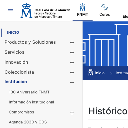
Navegación
FNMT
Ceres
El
INICIO
Productos y Soluciones
Mostrar/Ocul
Servicios
Mostrar/Ocul
Innovación
Mostrar/Ocul
Coleccionista
Mostrar/Ocul
Inicio
Institu
Institución
Mostrar/Ocul
130 Aniversario FNMT
Información institucional
Histórico
Compromisos
Mostrar/Ocultar
Agenda 2030 y ODS