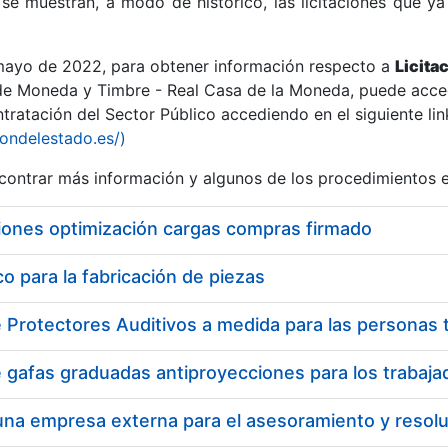
se muestran, a modo de histórico, las licitaciones que ya
 mayo de 2022, para obtener información respecto a
Licita
de Moneda y Timbre - Real Casa de la Moneda, puede acced
ratación del Sector Público accediendo en el siguiente lin
r
iondelestado.es/)
ontrar más información y algunos de los procedimientos 
iones optimización cargas compras firmado
 para la fabricación de piezas
tar