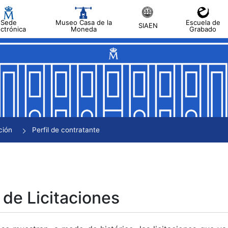
Sede
Museo Casa de la
Escuela de
SIAEN
ectrónica
Moneda
Grabado
tar
tar
tar
tar
ción
Perfil de contratante
tar
 de Licitaciones