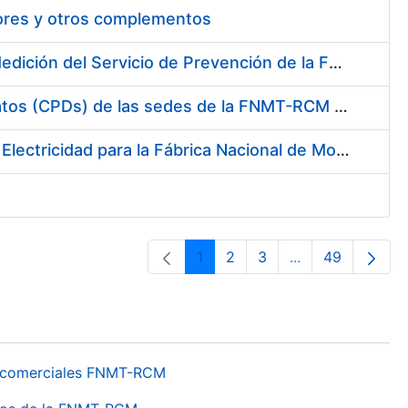
tores y otros complementos
Servicio de Calibración y Verificación Externa de los Equipos de Medición del Servicio de Prevención de la FNMT-RCM
Conexión mediante Fibra Óptica de los Centros de Proceso de Datos (CPDs) de las sedes de la FNMT-RCM de Burgos y Madrid
Contratación de acuerdo marco para el Suministro de Material de Electricidad para la Fábrica Nacional de Moneda y Timbre-Real Casa de la Moneda en su centro de trabajo de Burgos
1
2
3
...
49
Página
Página
Página
Páginas interme
Página
os comerciales FNMT-RCM