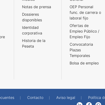
Notas de prensa
OEP Personal
func. de carrera o
Dossieres
laboral fijo
disponibles
Ofertas de
Identidad
Empleo Público /
corporativa
bre
Empleo Fijo
Historia de la
Convocatoria
Peseta
Plazas
Temporales
Bolsa de empleo
ecuentes
Contacto
Aviso legal
Política 