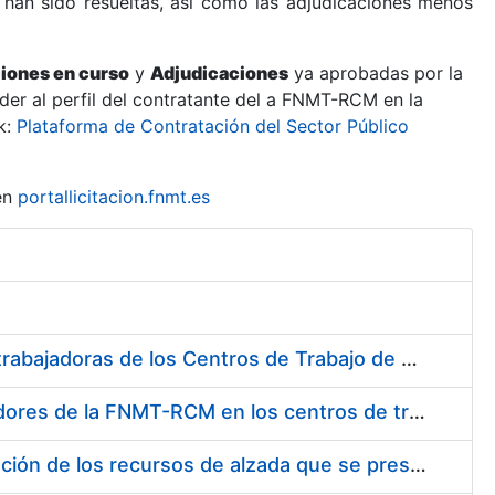
 han sido resueltas, así como las adjudicaciones menos
ciones en curso
y
Adjudicaciones
ya aprobadas por la
er al perfil del contratante del a FNMT-RCM en la
k:
Plataforma de Contratación del Sector Público
en
portallicitacion.fnmt.es
Suministro de Protectores Auditivos a medida para las personas trabajadoras de los Centros de Trabajo de Madrid y Burgos
Suministro de gafas graduadas antiproyecciones para los trabajadores de la FNMT-RCM en los centros de trabajo de Madrid y Burgos
Servicios de una empresa externa para el asesoramiento y resolución de los recursos de alzada que se presentan relacionados con procesos de selección para la FNMT-RCM