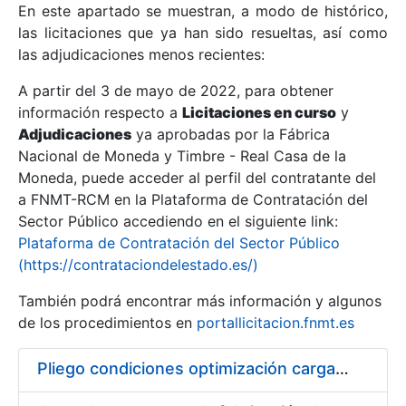
En este apartado se muestran, a modo de histórico,
las licitaciones que ya han sido resueltas, así como
Mostrar/Ocultar
las adjudicaciones menos recientes:
Mostrar/Ocultar
A partir del 3 de mayo de 2022, para obtener
información respecto a
Mostrar/Ocultar
Licitaciones en curso
y
Adjudicaciones
ya aprobadas por la Fábrica
Nacional de Moneda y Timbre - Real Casa de la
Moneda, puede acceder al perfil del contratante del
a FNMT-RCM en la Plataforma de Contratación del
Sector Público accediendo en el siguiente link:
Plataforma de Contratación del Sector Público
(https://contrataciondelestado.es/)
También podrá encontrar más información y algunos
de los procedimientos en
portallicitacion.fnmt.es
Mostrar/Ocultar
Pliego condiciones optimización cargas compras firmado