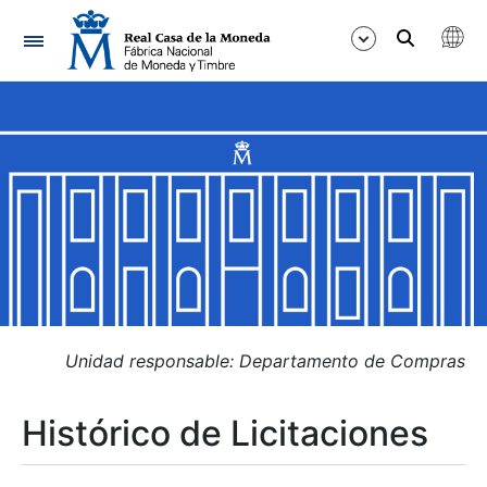
Navegación
Mostrar/Ocultar
Mostrar/Ocultar
Mostrar/Ocultar
Mostrar/Ocultar
Mostrar/Ocultar
Unidad responsable: Departamento de Compras
Histórico de Licitaciones
Mostrar/Ocultar