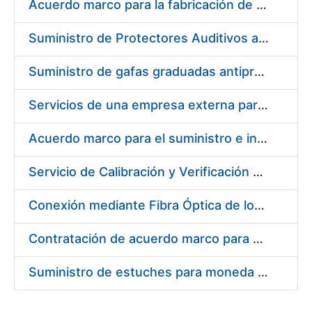
Acuerdo marco para la fabricación de piezas
Suministro de Protectores Auditivos a medida para las personas trabajadoras de los Centros de Trabajo de Madrid y Burgos
Suministro de gafas graduadas antiproyecciones para los trabajadores de la FNMT-RCM en los centros de trabajo de Madrid y Burgos
Servicios de una empresa externa para el asesoramiento y resolución de los recursos de alzada que se presentan relacionados con procesos de selección para la FNMT-RCM
Acuerdo marco para el suministro e instalación de persianas, estores y otros complementos
Servicio de Calibración y Verificación Externa de los Equipos de Medición del Servicio de Prevención de la FNMT-RCM
Conexión mediante Fibra Óptica de los Centros de Proceso de Datos (CPDs) de las sedes de la FNMT-RCM de Burgos y Madrid
Contratación de acuerdo marco para el Suministro de Material de Electricidad para la Fábrica Nacional de Moneda y Timbre-Real Casa de la Moneda en su centro de trabajo de Burgos
Suministro de estuches para moneda de 30 €