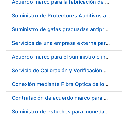
Acuerdo marco para la fabricación de piezas
Suministro de Protectores Auditivos a medida para las personas trabajadoras de los Centros de Trabajo de Madrid y Burgos
Suministro de gafas graduadas antiproyecciones para los trabajadores de la FNMT-RCM en los centros de trabajo de Madrid y Burgos
Servicios de una empresa externa para el asesoramiento y resolución de los recursos de alzada que se presentan relacionados con procesos de selección para la FNMT-RCM
Acuerdo marco para el suministro e instalación de persianas, estores y otros complementos
Servicio de Calibración y Verificación Externa de los Equipos de Medición del Servicio de Prevención de la FNMT-RCM
Conexión mediante Fibra Óptica de los Centros de Proceso de Datos (CPDs) de las sedes de la FNMT-RCM de Burgos y Madrid
Contratación de acuerdo marco para el Suministro de Material de Electricidad para la Fábrica Nacional de Moneda y Timbre-Real Casa de la Moneda en su centro de trabajo de Burgos
Suministro de estuches para moneda de 30 €