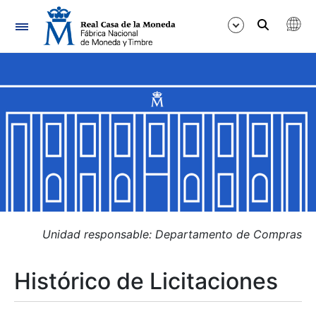
Navegación
Mostrar/Ocultar
Mostrar/Ocultar
Mostrar/Ocultar
Mostrar/Ocultar
Mostrar/Ocultar
Unidad responsable: Departamento de Compras
Histórico de Licitaciones
Mostrar/Ocultar