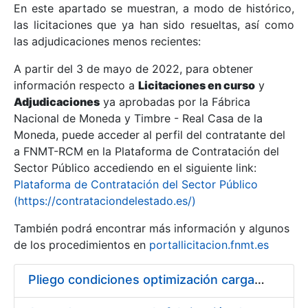
En este apartado se muestran, a modo de histórico,
las licitaciones que ya han sido resueltas, así como
Mostrar/Ocultar
las adjudicaciones menos recientes:
Mostrar/Ocultar
A partir del 3 de mayo de 2022, para obtener
información respecto a
Mostrar/Ocultar
Licitaciones en curso
y
Adjudicaciones
ya aprobadas por la Fábrica
Nacional de Moneda y Timbre - Real Casa de la
Moneda, puede acceder al perfil del contratante del
a FNMT-RCM en la Plataforma de Contratación del
Sector Público accediendo en el siguiente link:
Plataforma de Contratación del Sector Público
(https://contrataciondelestado.es/)
También podrá encontrar más información y algunos
de los procedimientos en
portallicitacion.fnmt.es
Mostrar/Ocultar
Pliego condiciones optimización cargas compras firmado