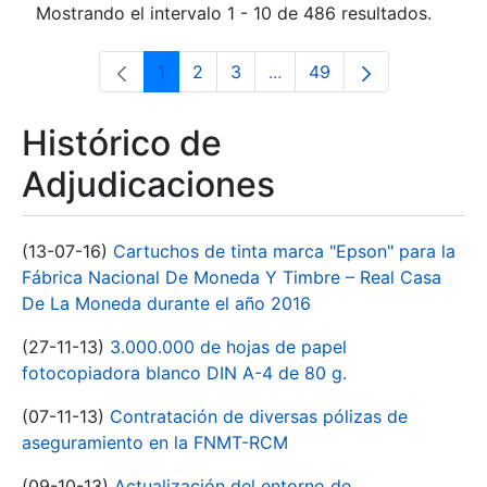
Mostrando el intervalo 1 - 10 de 486 resultados.
1
2
3
...
49
Página
Página
Página
Páginas intermedias Use 
Página
Histórico de
Adjudicaciones
(13-07-16)
Cartuchos de tinta marca "Epson" para la
Fábrica Nacional De Moneda Y Timbre – Real Casa
De La Moneda durante el año 2016
(27-11-13)
3.000.000 de hojas de papel
fotocopiadora blanco DIN A-4 de 80 g.
(07-11-13)
Contratación de diversas pólizas de
aseguramiento en la FNMT-RCM
(09-10-13)
Actualización del entorno de