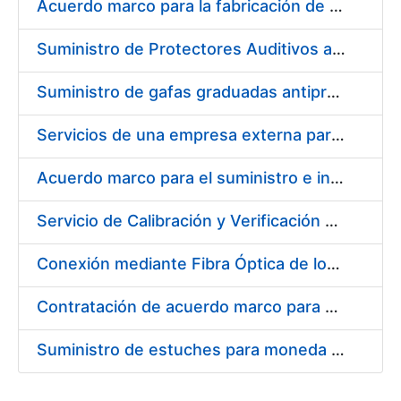
Acuerdo marco para la fabricación de piezas
Suministro de Protectores Auditivos a medida para las personas trabajadoras de los Centros de Trabajo de Madrid y Burgos
Suministro de gafas graduadas antiproyecciones para los trabajadores de la FNMT-RCM en los centros de trabajo de Madrid y Burgos
Servicios de una empresa externa para el asesoramiento y resolución de los recursos de alzada que se presentan relacionados con procesos de selección para la FNMT-RCM
Acuerdo marco para el suministro e instalación de persianas, estores y otros complementos
Servicio de Calibración y Verificación Externa de los Equipos de Medición del Servicio de Prevención de la FNMT-RCM
Conexión mediante Fibra Óptica de los Centros de Proceso de Datos (CPDs) de las sedes de la FNMT-RCM de Burgos y Madrid
Contratación de acuerdo marco para el Suministro de Material de Electricidad para la Fábrica Nacional de Moneda y Timbre-Real Casa de la Moneda en su centro de trabajo de Burgos
Suministro de estuches para moneda de 30 €