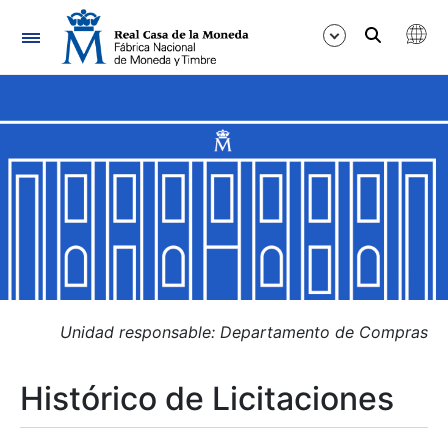
Navegación
Mostrar/Ocultar
Mostrar/Ocultar
Mostrar/Ocultar
Mostrar/Ocultar
Mostrar/Ocultar
Unidad responsable: Departamento de Compras
Histórico de Licitaciones
Mostrar/Ocultar