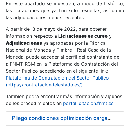
En este apartado se muestran, a modo de histórico,
las licitaciones que ya han sido resueltas, así como
Mostrar/Ocultar
las adjudicaciones menos recientes:
Mostrar/Ocultar
A partir del 3 de mayo de 2022, para obtener
información respecto a
Mostrar/Ocultar
Licitaciones en curso
y
Adjudicaciones
ya aprobadas por la Fábrica
Nacional de Moneda y Timbre - Real Casa de la
Moneda, puede acceder al perfil del contratante del
a FNMT-RCM en la Plataforma de Contratación del
Sector Público accediendo en el siguiente link:
Plataforma de Contratación del Sector Público
(https://contrataciondelestado.es/)
También podrá encontrar más información y algunos
de los procedimientos en
portallicitacion.fnmt.es
Mostrar/Ocultar
Pliego condiciones optimización cargas compras firmado