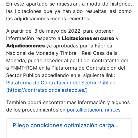
En este apartado se muestran, a modo de histórico,
las licitaciones que ya han sido resueltas, así como
Mostrar/Ocultar
las adjudicaciones menos recientes:
Mostrar/Ocultar
A partir del 3 de mayo de 2022, para obtener
información respecto a
Mostrar/Ocultar
Licitaciones en curso
y
Adjudicaciones
ya aprobadas por la Fábrica
Nacional de Moneda y Timbre - Real Casa de la
Moneda, puede acceder al perfil del contratante del
a FNMT-RCM en la Plataforma de Contratación del
Sector Público accediendo en el siguiente link:
Plataforma de Contratación del Sector Público
(https://contrataciondelestado.es/)
También podrá encontrar más información y algunos
de los procedimientos en
portallicitacion.fnmt.es
Mostrar/Ocultar
Pliego condiciones optimización cargas compras firmado