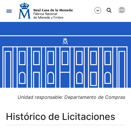
Navegación
Mostrar/Ocultar
Mostrar/Ocultar
Mostrar/Ocultar
Mostrar/Ocultar
Mostrar/Ocultar
Unidad responsable: Departamento de Compras
Histórico de Licitaciones
Mostrar/Ocultar