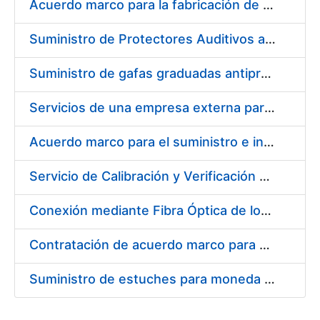
Acuerdo marco para la fabricación de piezas
Suministro de Protectores Auditivos a medida para las personas trabajadoras de los Centros de Trabajo de Madrid y Burgos
Suministro de gafas graduadas antiproyecciones para los trabajadores de la FNMT-RCM en los centros de trabajo de Madrid y Burgos
Servicios de una empresa externa para el asesoramiento y resolución de los recursos de alzada que se presentan relacionados con procesos de selección para la FNMT-RCM
Acuerdo marco para el suministro e instalación de persianas, estores y otros complementos
Servicio de Calibración y Verificación Externa de los Equipos de Medición del Servicio de Prevención de la FNMT-RCM
Conexión mediante Fibra Óptica de los Centros de Proceso de Datos (CPDs) de las sedes de la FNMT-RCM de Burgos y Madrid
Contratación de acuerdo marco para el Suministro de Material de Electricidad para la Fábrica Nacional de Moneda y Timbre-Real Casa de la Moneda en su centro de trabajo de Burgos
Suministro de estuches para moneda de 30 €