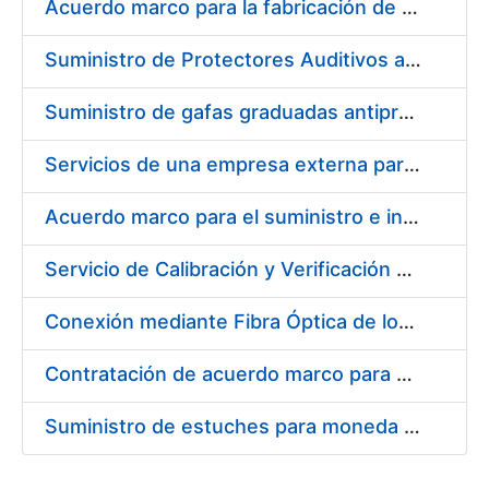
Acuerdo marco para la fabricación de piezas
Suministro de Protectores Auditivos a medida para las personas trabajadoras de los Centros de Trabajo de Madrid y Burgos
Suministro de gafas graduadas antiproyecciones para los trabajadores de la FNMT-RCM en los centros de trabajo de Madrid y Burgos
Servicios de una empresa externa para el asesoramiento y resolución de los recursos de alzada que se presentan relacionados con procesos de selección para la FNMT-RCM
Acuerdo marco para el suministro e instalación de persianas, estores y otros complementos
Servicio de Calibración y Verificación Externa de los Equipos de Medición del Servicio de Prevención de la FNMT-RCM
Conexión mediante Fibra Óptica de los Centros de Proceso de Datos (CPDs) de las sedes de la FNMT-RCM de Burgos y Madrid
Contratación de acuerdo marco para el Suministro de Material de Electricidad para la Fábrica Nacional de Moneda y Timbre-Real Casa de la Moneda en su centro de trabajo de Burgos
Suministro de estuches para moneda de 30 €