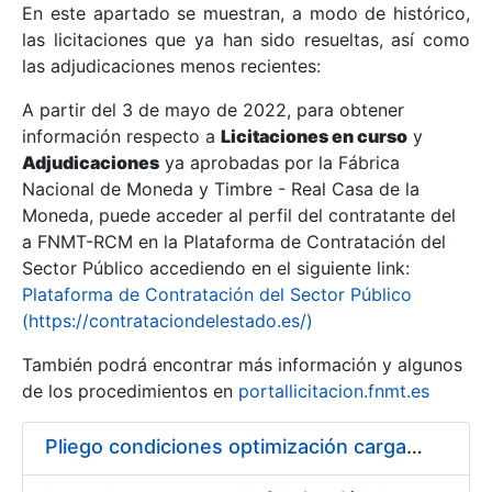
En este apartado se muestran, a modo de histórico,
las licitaciones que ya han sido resueltas, así como
Mostrar/Ocultar
las adjudicaciones menos recientes:
Mostrar/Ocultar
A partir del 3 de mayo de 2022, para obtener
información respecto a
Mostrar/Ocultar
Licitaciones en curso
y
Adjudicaciones
ya aprobadas por la Fábrica
Nacional de Moneda y Timbre - Real Casa de la
Moneda, puede acceder al perfil del contratante del
a FNMT-RCM en la Plataforma de Contratación del
Sector Público accediendo en el siguiente link:
Plataforma de Contratación del Sector Público
(https://contrataciondelestado.es/)
También podrá encontrar más información y algunos
de los procedimientos en
portallicitacion.fnmt.es
Mostrar/Ocultar
Pliego condiciones optimización cargas compras firmado