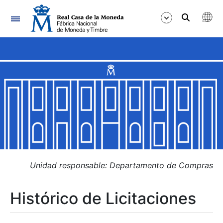
Navegación
Mostrar/Ocultar
Mostrar/Ocultar
Mostrar/Ocultar
Mostrar/Ocultar
Mostrar/Ocultar
Unidad responsable: Departamento de Compras
Histórico de Licitaciones
Mostrar/Ocultar