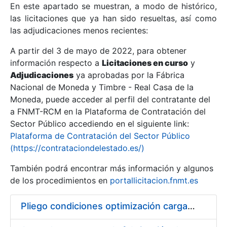
En este apartado se muestran, a modo de histórico,
las licitaciones que ya han sido resueltas, así como
Mostrar/Ocultar
las adjudicaciones menos recientes:
Mostrar/Ocultar
A partir del 3 de mayo de 2022, para obtener
información respecto a
Mostrar/Ocultar
Licitaciones en curso
y
Adjudicaciones
ya aprobadas por la Fábrica
Nacional de Moneda y Timbre - Real Casa de la
Moneda, puede acceder al perfil del contratante del
a FNMT-RCM en la Plataforma de Contratación del
Sector Público accediendo en el siguiente link:
Plataforma de Contratación del Sector Público
(https://contrataciondelestado.es/)
También podrá encontrar más información y algunos
de los procedimientos en
portallicitacion.fnmt.es
Mostrar/Ocultar
Pliego condiciones optimización cargas compras firmado