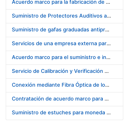
Acuerdo marco para la fabricación de piezas
Suministro de Protectores Auditivos a medida para las personas trabajadoras de los Centros de Trabajo de Madrid y Burgos
Suministro de gafas graduadas antiproyecciones para los trabajadores de la FNMT-RCM en los centros de trabajo de Madrid y Burgos
Servicios de una empresa externa para el asesoramiento y resolución de los recursos de alzada que se presentan relacionados con procesos de selección para la FNMT-RCM
Acuerdo marco para el suministro e instalación de persianas, estores y otros complementos
Servicio de Calibración y Verificación Externa de los Equipos de Medición del Servicio de Prevención de la FNMT-RCM
Conexión mediante Fibra Óptica de los Centros de Proceso de Datos (CPDs) de las sedes de la FNMT-RCM de Burgos y Madrid
Contratación de acuerdo marco para el Suministro de Material de Electricidad para la Fábrica Nacional de Moneda y Timbre-Real Casa de la Moneda en su centro de trabajo de Burgos
Suministro de estuches para moneda de 30 €