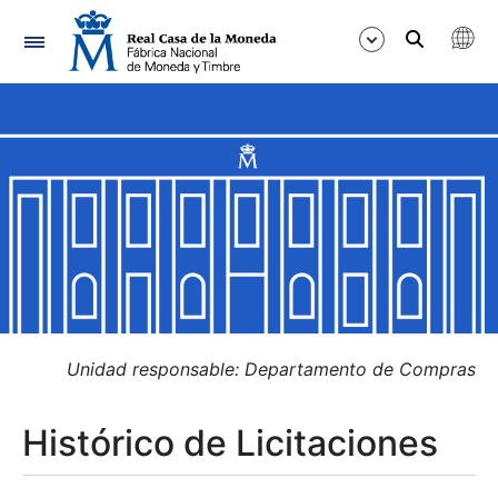
Navegación
Mostrar/Ocultar
Mostrar/Ocultar
Mostrar/Ocultar
Mostrar/Ocultar
Mostrar/Ocultar
Unidad responsable: Departamento de Compras
Histórico de Licitaciones
Mostrar/Ocultar