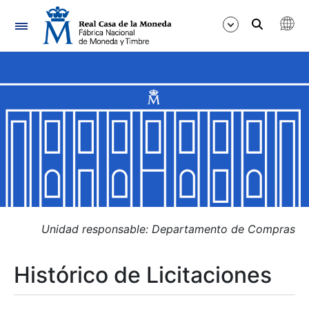
Navegación
Mostrar/Ocultar
Mostrar/Ocultar
Mostrar/Ocultar
Mostrar/Ocultar
Mostrar/Ocultar
Unidad responsable: Departamento de Compras
Histórico de Licitaciones
Mostrar/Ocultar