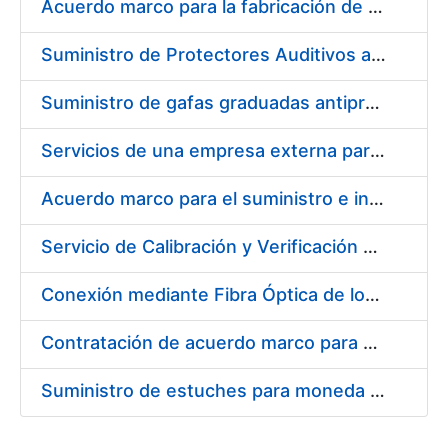
Acuerdo marco para la fabricación de piezas
Suministro de Protectores Auditivos a medida para las personas trabajadoras de los Centros de Trabajo de Madrid y Burgos
Suministro de gafas graduadas antiproyecciones para los trabajadores de la FNMT-RCM en los centros de trabajo de Madrid y Burgos
Servicios de una empresa externa para el asesoramiento y resolución de los recursos de alzada que se presentan relacionados con procesos de selección para la FNMT-RCM
Acuerdo marco para el suministro e instalación de persianas, estores y otros complementos
Servicio de Calibración y Verificación Externa de los Equipos de Medición del Servicio de Prevención de la FNMT-RCM
Conexión mediante Fibra Óptica de los Centros de Proceso de Datos (CPDs) de las sedes de la FNMT-RCM de Burgos y Madrid
Contratación de acuerdo marco para el Suministro de Material de Electricidad para la Fábrica Nacional de Moneda y Timbre-Real Casa de la Moneda en su centro de trabajo de Burgos
Suministro de estuches para moneda de 30 €