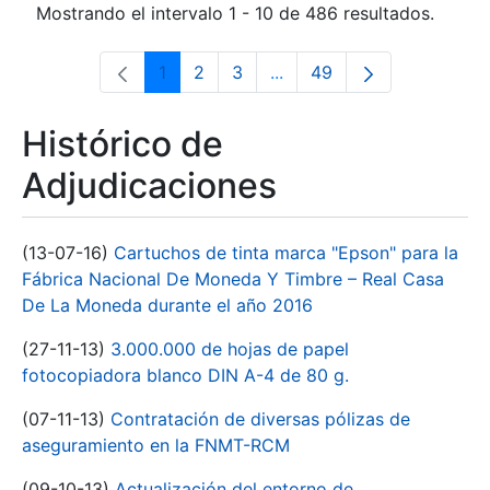
Mostrando el intervalo 1 - 10 de 486 resultados.
1
2
3
...
49
Página
Página
Página
Páginas intermedias Use 
Página
Histórico de
Adjudicaciones
(13-07-16)
Cartuchos de tinta marca "Epson" para la
Fábrica Nacional De Moneda Y Timbre – Real Casa
De La Moneda durante el año 2016
(27-11-13)
3.000.000 de hojas de papel
fotocopiadora blanco DIN A-4 de 80 g.
(07-11-13)
Contratación de diversas pólizas de
aseguramiento en la FNMT-RCM
(09-10-13)
Actualización del entorno de