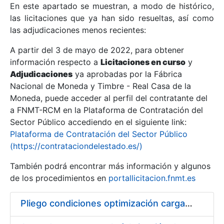
En este apartado se muestran, a modo de histórico,
las licitaciones que ya han sido resueltas, así como
Mostrar/Ocultar
las adjudicaciones menos recientes:
Mostrar/Ocultar
A partir del 3 de mayo de 2022, para obtener
información respecto a
Mostrar/Ocultar
Licitaciones en curso
y
Adjudicaciones
ya aprobadas por la Fábrica
Nacional de Moneda y Timbre - Real Casa de la
Moneda, puede acceder al perfil del contratante del
a FNMT-RCM en la Plataforma de Contratación del
Sector Público accediendo en el siguiente link:
Plataforma de Contratación del Sector Público
(https://contrataciondelestado.es/)
También podrá encontrar más información y algunos
de los procedimientos en
portallicitacion.fnmt.es
Mostrar/Ocultar
Pliego condiciones optimización cargas compras firmado