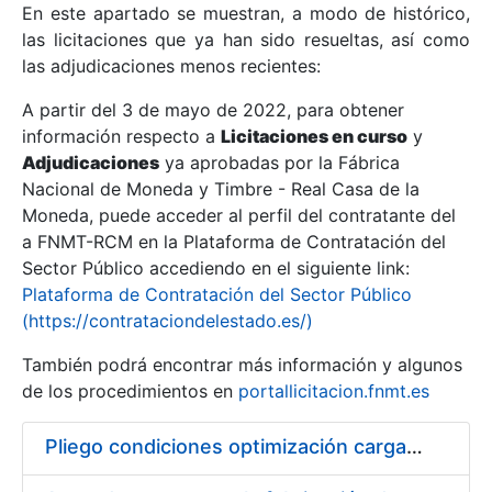
En este apartado se muestran, a modo de histórico,
las licitaciones que ya han sido resueltas, así como
Mostrar/Ocultar
las adjudicaciones menos recientes:
Mostrar/Ocultar
A partir del 3 de mayo de 2022, para obtener
información respecto a
Mostrar/Ocultar
Licitaciones en curso
y
Adjudicaciones
ya aprobadas por la Fábrica
Nacional de Moneda y Timbre - Real Casa de la
Moneda, puede acceder al perfil del contratante del
a FNMT-RCM en la Plataforma de Contratación del
Sector Público accediendo en el siguiente link:
Plataforma de Contratación del Sector Público
(https://contrataciondelestado.es/)
También podrá encontrar más información y algunos
de los procedimientos en
portallicitacion.fnmt.es
Mostrar/Ocultar
Pliego condiciones optimización cargas compras firmado