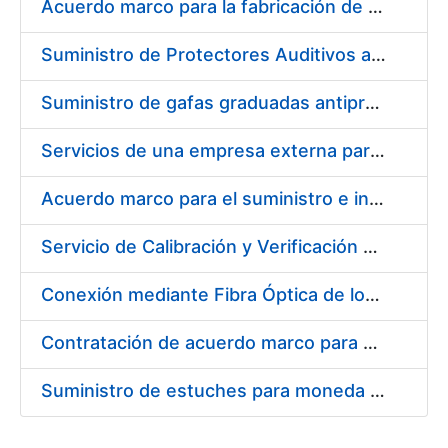
Acuerdo marco para la fabricación de piezas
Suministro de Protectores Auditivos a medida para las personas trabajadoras de los Centros de Trabajo de Madrid y Burgos
Suministro de gafas graduadas antiproyecciones para los trabajadores de la FNMT-RCM en los centros de trabajo de Madrid y Burgos
Servicios de una empresa externa para el asesoramiento y resolución de los recursos de alzada que se presentan relacionados con procesos de selección para la FNMT-RCM
Acuerdo marco para el suministro e instalación de persianas, estores y otros complementos
Servicio de Calibración y Verificación Externa de los Equipos de Medición del Servicio de Prevención de la FNMT-RCM
Conexión mediante Fibra Óptica de los Centros de Proceso de Datos (CPDs) de las sedes de la FNMT-RCM de Burgos y Madrid
Contratación de acuerdo marco para el Suministro de Material de Electricidad para la Fábrica Nacional de Moneda y Timbre-Real Casa de la Moneda en su centro de trabajo de Burgos
Suministro de estuches para moneda de 30 €