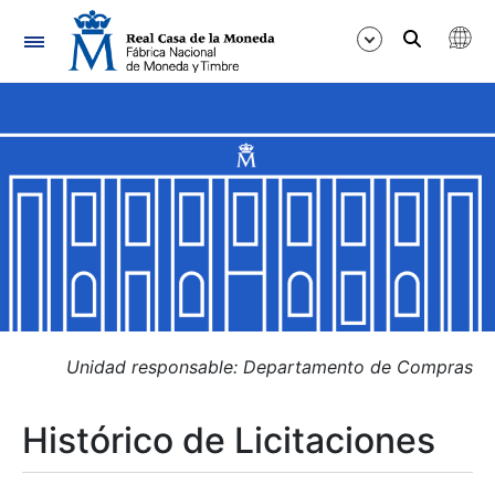
Navegación
Mostrar/Ocultar
Mostrar/Ocultar
Mostrar/Ocultar
Mostrar/Ocultar
Mostrar/Ocultar
Unidad responsable: Departamento de Compras
Histórico de Licitaciones
Mostrar/Ocultar