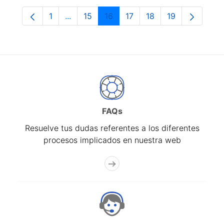
1
...
15
16
17
18
19
Página
Páginas intermedias Use TAB para despla
Página
Página
Página
Página
Página
FAQs
Resuelve tus dudas referentes a los diferentes
procesos implicados en nuestra web