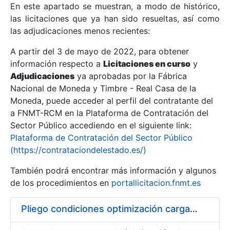
En este apartado se muestran, a modo de histórico,
las licitaciones que ya han sido resueltas, así como
Mostrar/Ocultar
las adjudicaciones menos recientes:
Mostrar/Ocultar
A partir del 3 de mayo de 2022, para obtener
información respecto a
Mostrar/Ocultar
Licitaciones en curso
y
Adjudicaciones
ya aprobadas por la Fábrica
Nacional de Moneda y Timbre - Real Casa de la
Moneda, puede acceder al perfil del contratante del
a FNMT-RCM en la Plataforma de Contratación del
Sector Público accediendo en el siguiente link:
Plataforma de Contratación del Sector Público
(https://contrataciondelestado.es/)
También podrá encontrar más información y algunos
de los procedimientos en
portallicitacion.fnmt.es
Mostrar/Ocultar
Pliego condiciones optimización cargas compras firmado