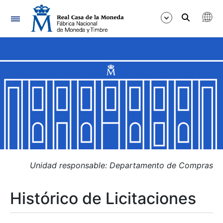
Navegación
Mostrar/Ocultar
Mostrar/Ocultar
Mostrar/Ocultar
Mostrar/Ocultar
Mostrar/Ocultar
Unidad responsable: Departamento de Compras
Histórico de Licitaciones
Mostrar/Ocultar