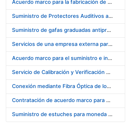
Acuerdo marco para la fabricación de piezas
Suministro de Protectores Auditivos a medida para las personas trabajadoras de los Centros de Trabajo de Madrid y Burgos
Suministro de gafas graduadas antiproyecciones para los trabajadores de la FNMT-RCM en los centros de trabajo de Madrid y Burgos
Servicios de una empresa externa para el asesoramiento y resolución de los recursos de alzada que se presentan relacionados con procesos de selección para la FNMT-RCM
Acuerdo marco para el suministro e instalación de persianas, estores y otros complementos
Servicio de Calibración y Verificación Externa de los Equipos de Medición del Servicio de Prevención de la FNMT-RCM
Conexión mediante Fibra Óptica de los Centros de Proceso de Datos (CPDs) de las sedes de la FNMT-RCM de Burgos y Madrid
Contratación de acuerdo marco para el Suministro de Material de Electricidad para la Fábrica Nacional de Moneda y Timbre-Real Casa de la Moneda en su centro de trabajo de Burgos
Suministro de estuches para moneda de 30 €