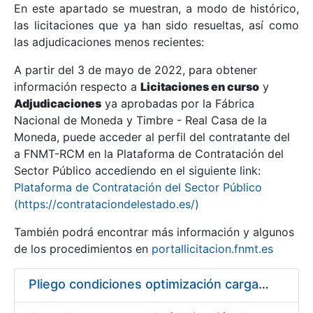
En este apartado se muestran, a modo de histórico,
las licitaciones que ya han sido resueltas, así como
Mostrar/Ocultar
las adjudicaciones menos recientes:
Mostrar/Ocultar
A partir del 3 de mayo de 2022, para obtener
información respecto a
Mostrar/Ocultar
Licitaciones en curso
y
Adjudicaciones
ya aprobadas por la Fábrica
Nacional de Moneda y Timbre - Real Casa de la
Moneda, puede acceder al perfil del contratante del
a FNMT-RCM en la Plataforma de Contratación del
Sector Público accediendo en el siguiente link:
Plataforma de Contratación del Sector Público
(https://contrataciondelestado.es/)
También podrá encontrar más información y algunos
de los procedimientos en
portallicitacion.fnmt.es
Mostrar/Ocultar
Pliego condiciones optimización cargas compras firmado