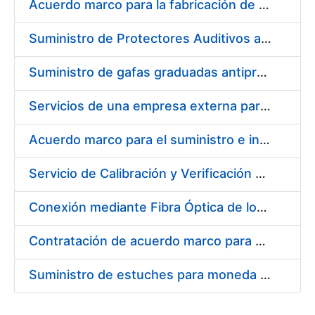
Acuerdo marco para la fabricación de piezas
Suministro de Protectores Auditivos a medida para las personas trabajadoras de los Centros de Trabajo de Madrid y Burgos
Suministro de gafas graduadas antiproyecciones para los trabajadores de la FNMT-RCM en los centros de trabajo de Madrid y Burgos
Servicios de una empresa externa para el asesoramiento y resolución de los recursos de alzada que se presentan relacionados con procesos de selección para la FNMT-RCM
Acuerdo marco para el suministro e instalación de persianas, estores y otros complementos
Servicio de Calibración y Verificación Externa de los Equipos de Medición del Servicio de Prevención de la FNMT-RCM
Conexión mediante Fibra Óptica de los Centros de Proceso de Datos (CPDs) de las sedes de la FNMT-RCM de Burgos y Madrid
Contratación de acuerdo marco para el Suministro de Material de Electricidad para la Fábrica Nacional de Moneda y Timbre-Real Casa de la Moneda en su centro de trabajo de Burgos
Suministro de estuches para moneda de 30 €