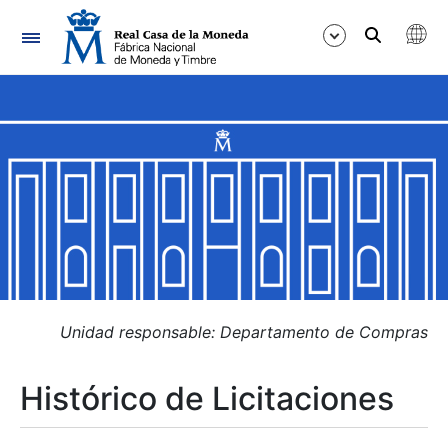
Navegación
Mostrar/Ocultar
Mostrar/Ocultar
Mostrar/Ocultar
Mostrar/Ocultar
Mostrar/Ocultar
Unidad responsable: Departamento de Compras
Histórico de Licitaciones
Mostrar/Ocultar