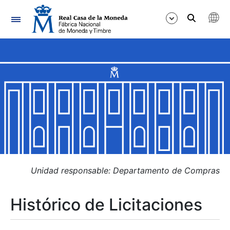
Navegación
Mostrar/Ocultar
Mostrar/Ocultar
Mostrar/Ocultar
Mostrar/Ocultar
Mostrar/Ocultar
Unidad responsable: Departamento de Compras
Histórico de Licitaciones
Mostrar/Ocultar