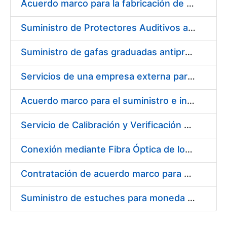
Acuerdo marco para la fabricación de piezas
Suministro de Protectores Auditivos a medida para las personas trabajadoras de los Centros de Trabajo de Madrid y Burgos
Suministro de gafas graduadas antiproyecciones para los trabajadores de la FNMT-RCM en los centros de trabajo de Madrid y Burgos
Servicios de una empresa externa para el asesoramiento y resolución de los recursos de alzada que se presentan relacionados con procesos de selección para la FNMT-RCM
Acuerdo marco para el suministro e instalación de persianas, estores y otros complementos
Servicio de Calibración y Verificación Externa de los Equipos de Medición del Servicio de Prevención de la FNMT-RCM
Conexión mediante Fibra Óptica de los Centros de Proceso de Datos (CPDs) de las sedes de la FNMT-RCM de Burgos y Madrid
Contratación de acuerdo marco para el Suministro de Material de Electricidad para la Fábrica Nacional de Moneda y Timbre-Real Casa de la Moneda en su centro de trabajo de Burgos
Suministro de estuches para moneda de 30 €