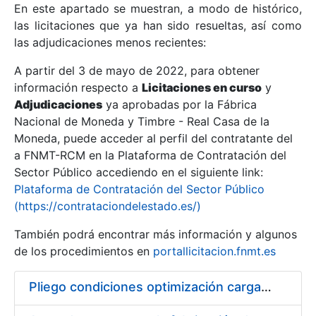
En este apartado se muestran, a modo de histórico,
las licitaciones que ya han sido resueltas, así como
Mostrar/Ocultar
las adjudicaciones menos recientes:
Mostrar/Ocultar
A partir del 3 de mayo de 2022, para obtener
información respecto a
Mostrar/Ocultar
Licitaciones en curso
y
Adjudicaciones
ya aprobadas por la Fábrica
Nacional de Moneda y Timbre - Real Casa de la
Moneda, puede acceder al perfil del contratante del
a FNMT-RCM en la Plataforma de Contratación del
Sector Público accediendo en el siguiente link:
Plataforma de Contratación del Sector Público
(https://contrataciondelestado.es/)
También podrá encontrar más información y algunos
de los procedimientos en
portallicitacion.fnmt.es
Mostrar/Ocultar
Pliego condiciones optimización cargas compras firmado