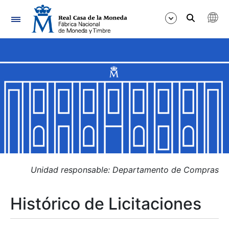
Navegación
Mostrar/Ocultar
Mostrar/Ocultar
Mostrar/Ocultar
Mostrar/Ocultar
Mostrar/Ocultar
Unidad responsable: Departamento de Compras
Histórico de Licitaciones
Mostrar/Ocultar