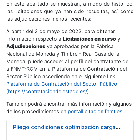
En este apartado se muestran, a modo de histórico,
las licitaciones que ya han sido resueltas, así como
Mostrar/Ocultar
las adjudicaciones menos recientes:
Mostrar/Ocultar
A partir del 3 de mayo de 2022, para obtener
información respecto a
Mostrar/Ocultar
Licitaciones en curso
y
Adjudicaciones
ya aprobadas por la Fábrica
Nacional de Moneda y Timbre - Real Casa de la
Moneda, puede acceder al perfil del contratante del
a FNMT-RCM en la Plataforma de Contratación del
Sector Público accediendo en el siguiente link:
Plataforma de Contratación del Sector Público
(https://contrataciondelestado.es/)
También podrá encontrar más información y algunos
de los procedimientos en
portallicitacion.fnmt.es
Mostrar/Ocultar
Pliego condiciones optimización cargas compras firmado