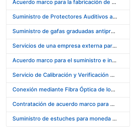
Acuerdo marco para la fabricación de piezas
Suministro de Protectores Auditivos a medida para las personas trabajadoras de los Centros de Trabajo de Madrid y Burgos
Suministro de gafas graduadas antiproyecciones para los trabajadores de la FNMT-RCM en los centros de trabajo de Madrid y Burgos
Servicios de una empresa externa para el asesoramiento y resolución de los recursos de alzada que se presentan relacionados con procesos de selección para la FNMT-RCM
Acuerdo marco para el suministro e instalación de persianas, estores y otros complementos
Servicio de Calibración y Verificación Externa de los Equipos de Medición del Servicio de Prevención de la FNMT-RCM
Conexión mediante Fibra Óptica de los Centros de Proceso de Datos (CPDs) de las sedes de la FNMT-RCM de Burgos y Madrid
Contratación de acuerdo marco para el Suministro de Material de Electricidad para la Fábrica Nacional de Moneda y Timbre-Real Casa de la Moneda en su centro de trabajo de Burgos
Suministro de estuches para moneda de 30 €